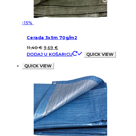
-15%
Cerada 3x5m 70g/m2
11,40
€
9,69
€
DODAJ U KOŠARICU
QUICK VIEW
QUICK VIEW