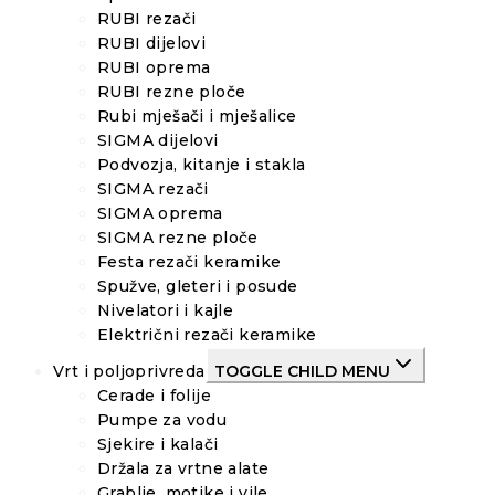
RUBI rezači
RUBI dijelovi
RUBI oprema
RUBI rezne ploče
Rubi mješači i mješalice
SIGMA dijelovi
Podvozja, kitanje i stakla
SIGMA rezači
SIGMA oprema
SIGMA rezne ploče
Festa rezači keramike
Spužve, gleteri i posude
Nivelatori i kajle
Električni rezači keramike
Vrt i poljoprivreda
TOGGLE CHILD MENU
Cerade i folije
Pumpe za vodu
Sjekire i kalači
Držala za vrtne alate
Grablje, motike i vile