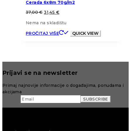
Cerada 6x8m 70g/m2
37,00
€
31,45
€
Nema na skladištu
PROČITAJ VIŠE
QUICK VIEW
Prijavi se na newsletter
Primaj najnovije informacije o događajima, ponudama i
akcijama