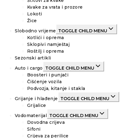
Štitovi za kvake
Kvake za vrata i prozore
Lokoti
Žice
Slobodno vrijeme
TOGGLE CHILD MENU
Kotlići i oprema
Sklopivi namještaj
Roštilj i oprema
Sezonski artikli
Auto i cargo
TOGGLE CHILD MENU
Boosteri i punjači
Čišćenje vozila
Podvozja, kitanje i stakla
Grijanje i hlađenje
TOGGLE CHILD MENU
Grijalice
Vodomaterijal
TOGGLE CHILD MENU
Dovodna crijeva
Sifoni
Crijeva za perilice