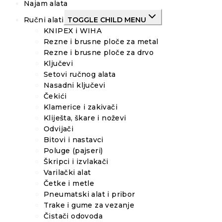
Najam alata
Ručni alati
TOGGLE CHILD MENU
KNIPEX i WIHA
Rezne i brusne ploče za metal
Rezne i brusne ploče za drvo
Ključevi
Setovi ručnog alata
Nasadni ključevi
Čekići
Klamerice i zakivači
Kliješta, škare i noževi
Odvijači
Bitovi i nastavci
Poluge (pajseri)
Škripci i izvlakači
Varilački alat
Četke i metle
Pneumatski alat i pribor
Trake i gume za vezanje
Čistači odovoda