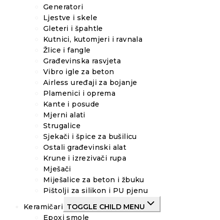
Generatori
Ljestve i skele
Gleteri i špahtle
Kutnici, kutomjeri i ravnala
Žlice i fangle
Građevinska rasvjeta
Vibro igle za beton
Airless uređaji za bojanje
Plamenici i oprema
Kante i posude
Mjerni alati
Strugalice
Sjekači i špice za bušilicu
Ostali građevinski alat
Krune i izrezivači rupa
Mješači
Miješalice za beton i žbuku
Pištolji za silikon i PU pjenu
Keramičari
TOGGLE CHILD MENU
Epoxi smole