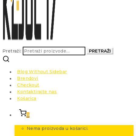
Pretraži:
PRETRAŽI
Blog Without Sidebar
Brendovi
Checkout
Kontaktirajte nas
Košarica
0
Nema proizvoda u košarici.