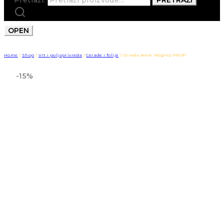
OPEN
Home
/
Shop
/
Vrt i poljoprivreda
/
Cerade i folije
/
Cerada 3x4m 140g/m2 PROFI
-15%