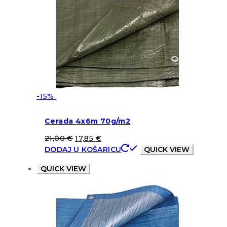
-15%
Cerada 4x6m 70g/m2
21,00
€
17,85
€
DODAJ U KOŠARICU
QUICK VIEW
QUICK VIEW