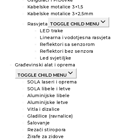
Osigurači i FIDovke
Kabelske motalice 3×1,5
Kabelske motalice 3×2,5mm
Rasvjeta
TOGGLE CHILD MENU
LED trake
Linearna i vodotjesna rasvjeta
Reflektori sa senzorom
Reflektori bez senzora
Led svjetiljke
Građevinski alat i oprema
TOGGLE CHILD MENU
SOLA laseri i oprema
SOLA libele i letve
Aluminijske libele
Aluminijske letve
Vitla i dizalice
Gladilice (ravnalice)
Šalovanje
Rezači stiropora
Žirafe za zidove