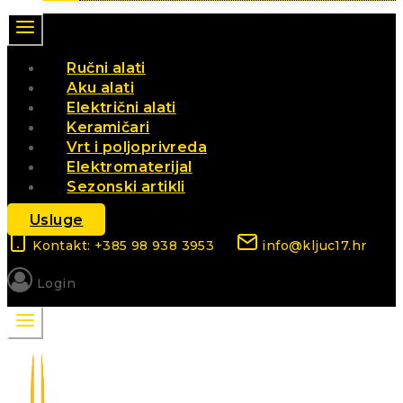
Ručni alati
Aku alati
Električni alati
Keramičari
Vrt i poljoprivreda
Elektromaterijal
Sezonski artikli
Usluge
Kontakt: +385 98 938 3953
info@kljuc17.hr
Login