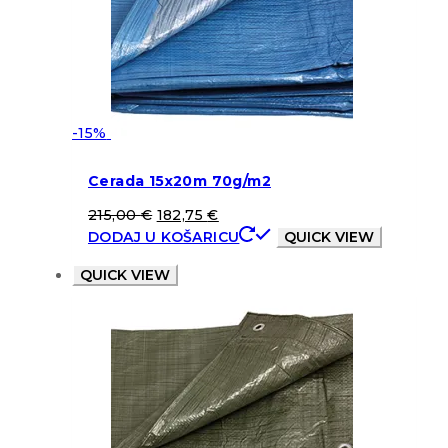
-15%
Cerada 15x20m 70g/m2
215,00
€
182,75
€
DODAJ U KOŠARICU
QUICK VIEW
QUICK VIEW