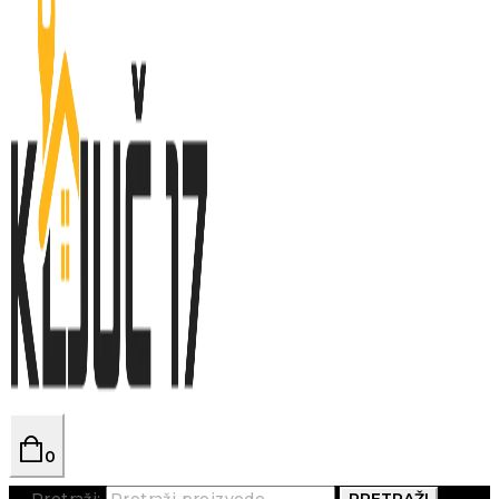
0
Pretraži:
PRETRAŽI