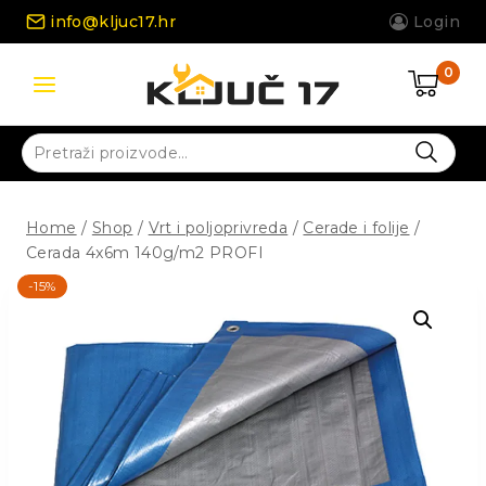
Skip
info@kljuc17.hr
Login
to
content
0
Pretraži:
Home
/
Shop
/
Vrt i poljoprivreda
/
Cerade i folije
/
Cerada 4x6m 140g/m2 PROFI
-15%