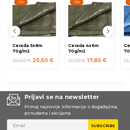
-15%
-15%
Cerada 5x8m
Cerada 4x6m
Ce
70g/m2
70g/m2
70
25,50
€
17,85
€
30,00
€
21,00
€
13
Prijavi se na newsletter
Primaj najnovije informacije o događajima,
ponudama i akcijama