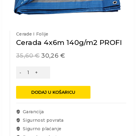
Cerade I Folije
Cerada 4x6m 140g/m2 PROFI
35,60
€
30,26
€
Cerada
4x6m
140g/m2
PROFI
DODAJ U KOŠARICU
količina
Garancija
Sigurnost povrata
Sigurno plaćanje