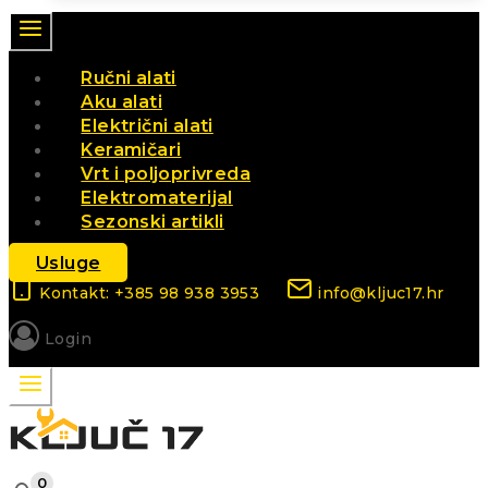
Ručni alati
Aku alati
Električni alati
Keramičari
Vrt i poljoprivreda
Elektromaterijal
Sezonski artikli
Usluge
Kontakt: +385 98 938 3953
info@kljuc17.hr
Login
0