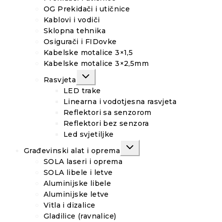
OG Prekidači i utičnice
Kablovi i vodiči
Sklopna tehnika
Osigurači i FIDovke
Kabelske motalice 3×1,5
Kabelske motalice 3×2,5mm
TOGGLE
Rasvjeta
CHILD
MENU
LED trake
Linearna i vodotjesna rasvjeta
Reflektori sa senzorom
Reflektori bez senzora
Led svjetiljke
TOGGLE
Građevinski alat i oprema
CHILD
MENU
SOLA laseri i oprema
SOLA libele i letve
Aluminijske libele
Aluminijske letve
Vitla i dizalice
Gladilice (ravnalice)