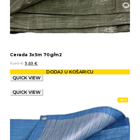
Cerada 3x5m 70g/m2
11,40
€
9,69
€
DODAJ U KOŠARICU
QUICK VIEW
QUICK VIEW
-15%