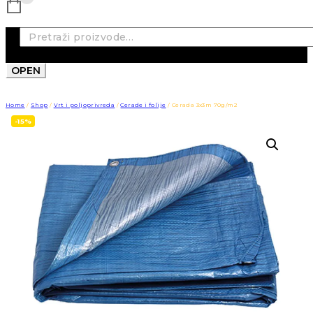
Pretraži:
OPEN
Home
/
Shop
/
Vrt i poljoprivreda
/
Cerade i folije
/
Cerada 3x3m 70g/m2
-15%