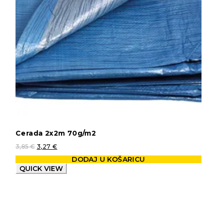
Cerada 2x2m 70g/m2
3,85
€
3,27
€
DODAJ U KOŠARICU
QUICK VIEW