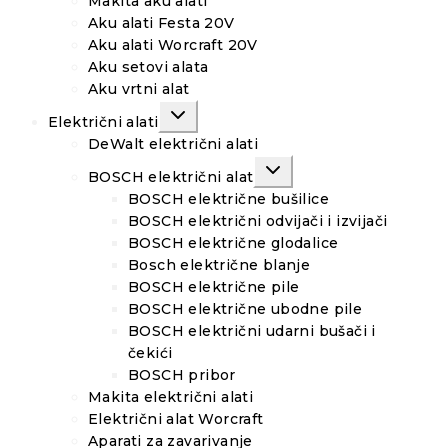
Makita aku alati
Aku alati Festa 20V
Aku alati Worcraft 20V
Aku setovi alata
Aku vrtni alat
TOGGLE
Električni alati
CHILD
MENU
DeWalt električni alati
TOGGLE
BOSCH električni alat
CHILD
MENU
BOSCH električne bušilice
BOSCH električni odvijači i izvijači
BOSCH električne glodalice
Bosch električne blanje
BOSCH električne pile
BOSCH električne ubodne pile
BOSCH električni udarni bušači i
čekići
BOSCH pribor
Makita električni alati
Električni alat Worcraft
Aparati za zavarivanje