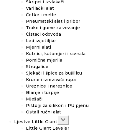
Škripci i izvlakači
Varilački alat
Četke i metle
Pneumatski alat i pribor
Trake i gume za vezanje
Čistači odovoda
Led svjetiljke
Mjerni alati
Kutnici, kutomjeri i ravnala
Pomična mjerila
Strugalice
Sjekači i špice za bušilicu
Krune i izrezivači rupa
Ureznice i nareznice
Blanje i turpije
Mješači
Pištolji za silikon i PU pjenu
Ostali ručni alat
TOGGLE
Ljestve Little Giant
CHILD
MENU
Little Giant Leveler