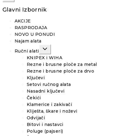
Glavni Izbornik
AKCIJE
RASPRODAJA
NOVO U PONUDI
Najam alata
TOGGLE
Ručni alati
CHILD
MENU
KNIPEX i WIHA
Rezne i brusne ploče za metal
Rezne i brusne ploče za drvo
Ključevi
Setovi ručnog alata
Nasadni ključevi
Čekići
Klamerice i zakivači
Kliješta, škare i noževi
Odvijači
Bitovi i nastavci
Poluge (pajseri)