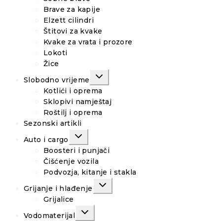
Brave za kapije
Elzett cilindri
Štitovi za kvake
Kvake za vrata i prozore
Lokoti
Žice
TOGGLE
Slobodno vrijeme
CHILD
MENU
Kotlići i oprema
Sklopivi namještaj
Roštilj i oprema
Sezonski artikli
TOGGLE
Auto i cargo
CHILD
MENU
Boosteri i punjači
Čišćenje vozila
Podvozja, kitanje i stakla
TOGGLE
Grijanje i hlađenje
CHILD
MENU
Grijalice
TOGGLE
Vodomaterijal
CHILD