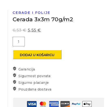
CERADE I FOLIJE
Cerada 3x3m 70g/m2
6,53
€
5,55
€
Cerada
3x3m
70g/m2
količina
DODAJ U KOŠARICU
Garancija
Sigurnost povrata
Sigurno plaćanje
Pouzdana dostava