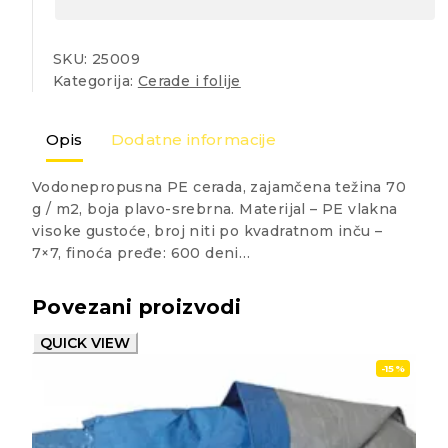
SKU:
25009
Kategorija:
Cerade i folije
Opis
Dodatne informacije
Vodonepropusna PE cerada, zajamčena težina 70
g / m2, boja plavo-srebrna. Materijal – PE vlakna
visoke gustoće, broj niti po kvadratnom inču –
7×7, finoća pređe: 600 deni…
Povezani proizvodi
QUICK VIEW
-15%