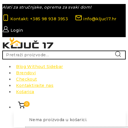
Skip
Alati za stručnjake, oprema za svaki dom!
to
Kontakt: +385 98 938 3953
info@kljuc17.hr
content
Login
Pretraži:
PRETR
Blog Without Sidebar
Brendovi
Checkout
Kontaktirajte nas
Košarica
0
Nema proizvoda u košarici.