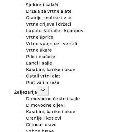
Sjekire i kalači
Držala za vrtne alate
Grablje, motike i vile
Vrtna crijeva i držači
Lopate, štihače i krampovi
Vrtne šprice
Vrtne spojnice i ventili
Vrtne škare
Pile i mačete
Lanci i sajle
Karabini, karike i okov
Ostali vrtni alat
Pletiva i mreže
TOGGLE
Željezarija
CHILD
MENU
Dimovodne čekte i sajle
Dimovodne cijevi
Karabini, karike i okov
Oranije i kotlovi
Cilindar brave
Sobne brave