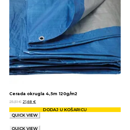
Cerada okrugla 4,5m 120g/m2
25,51
€
21,68
€
DODAJ U KOŠARICU
QUICK VIEW
QUICK VIEW