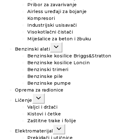
Pribor za zavarivanje
Airless uređaji za bojanje
Kompresori
Industrijski usisavači
Visokotlačni čistači
Miješalice za beton i žbuku
TOGGLE
Benzinski alati
CHILD
MENU
Benzinske kosilice Briggs&Stratton
Benzinske kosilice Loncin
Benzinski trimeri
Benzinske pile
Benzinske pumpe
Oprema za radionice
TOGGLE
Ličenje
CHILD
MENU
Valjci i držači
Kistovi i četke
Zaštitne trake i folije
TOGGLE
Elektromaterijal
CHILD
MENU
Prekidači i utičnice