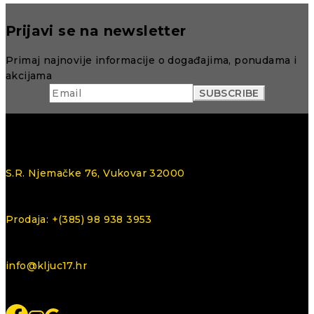
Prijavi se na newsletter
Primaj najnovije informacije o događajima, ponudama i
akcijama
S.R. Njemačke 76, Vukovar 32000
Prodaja: +(385) 98 938 3953
info@kljuc17.hr