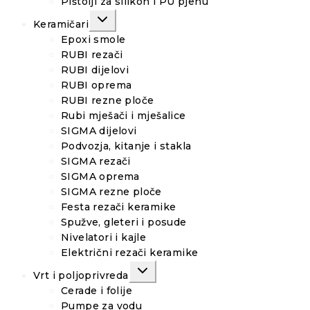
Pištolji za silikon i PU pjenu
TOGGLE
Keramičari
CHILD
MENU
Epoxi smole
RUBI rezači
RUBI dijelovi
RUBI oprema
RUBI rezne ploče
Rubi mješači i mješalice
SIGMA dijelovi
Podvozja, kitanje i stakla
SIGMA rezači
SIGMA oprema
SIGMA rezne ploče
Festa rezači keramike
Spužve, gleteri i posude
Nivelatori i kajle
Električni rezači keramike
TOGGLE
Vrt i poljoprivreda
CHILD
MENU
Cerade i folije
Pumpe za vodu