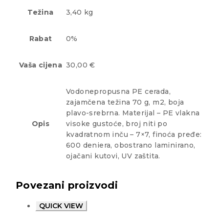
Težina
3,40 kg
Rabat
0%
Vaša cijena
30,00 €
Vodonepropusna PE cerada,
zajamčena težina 70 g, m2, boja
plavo-srebrna. Materijal – PE vlakna
Opis
visoke gustoće, broj niti po
kvadratnom inču – 7×7, finoća pređe:
600 deniera, obostrano laminirano,
ojačani kutovi, UV zaštita.
Povezani proizvodi
QUICK VIEW