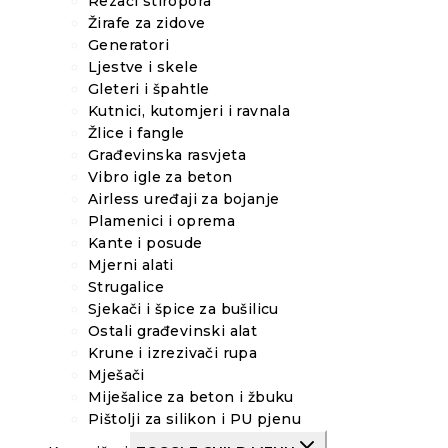
Rezači stiropora
Žirafe za zidove
Generatori
Ljestve i skele
Gleteri i špahtle
Kutnici, kutomjeri i ravnala
Žlice i fangle
Građevinska rasvjeta
Vibro igle za beton
Airless uređaji za bojanje
Plamenici i oprema
Kante i posude
Mjerni alati
Strugalice
Sjekači i špice za bušilicu
Ostali građevinski alat
Krune i izrezivači rupa
Mješači
Miješalice za beton i žbuku
Pištolji za silikon i PU pjenu