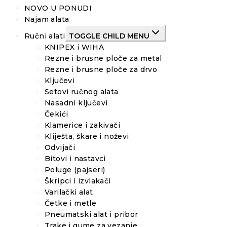
NOVO U PONUDI
Najam alata
Ručni alati
TOGGLE CHILD MENU
KNIPEX i WIHA
Rezne i brusne ploče za metal
Rezne i brusne ploče za drvo
Ključevi
Setovi ručnog alata
Nasadni ključevi
Čekići
Klamerice i zakivači
Kliješta, škare i noževi
Odvijači
Bitovi i nastavci
Poluge (pajseri)
Škripci i izvlakači
Varilački alat
Četke i metle
Pneumatski alat i pribor
Trake i gume za vezanje