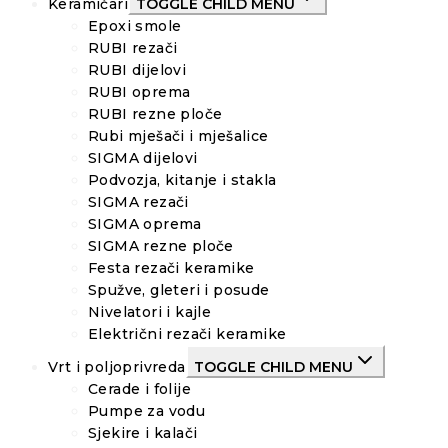
Keramičari
TOGGLE CHILD MENU
Epoxi smole
RUBI rezači
RUBI dijelovi
RUBI oprema
RUBI rezne ploče
Rubi mješači i mješalice
SIGMA dijelovi
Podvozja, kitanje i stakla
SIGMA rezači
SIGMA oprema
SIGMA rezne ploče
Festa rezači keramike
Spužve, gleteri i posude
Nivelatori i kajle
Električni rezači keramike
Vrt i poljoprivreda
TOGGLE CHILD MENU
Cerade i folije
Pumpe za vodu
Sjekire i kalači