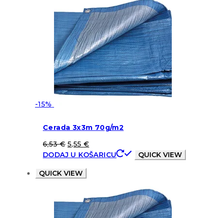
-15%
Cerada 3x3m 70g/m2
6,53
€
5,55
€
DODAJ U KOŠARICU
QUICK VIEW
QUICK VIEW