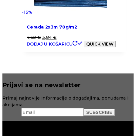
-15%
Cerada 2x3m 70g/m2
4,52
€
3,84
€
DODAJ U KOŠARICU
QUICK VIEW
Prijavi se na newsletter
Primaj najnovije informacije o događajima, ponudama i
akcijama