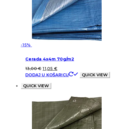
-15%
Cerada 4x4m 70g/m2
13,00
€
11,05
€
DODAJ U KOŠARICU
QUICK VIEW
QUICK VIEW