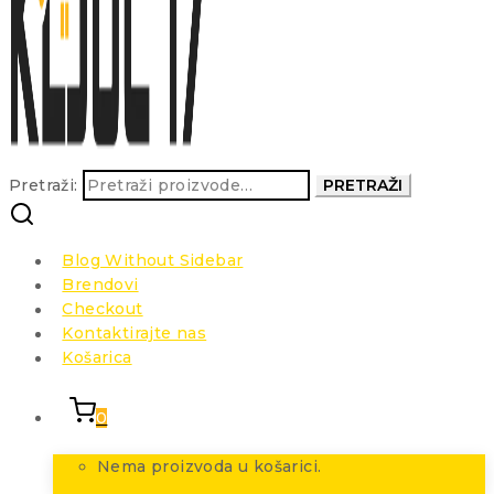
Pretraži:
PRETRAŽI
Blog Without Sidebar
Brendovi
Checkout
Kontaktirajte nas
Košarica
0
Nema proizvoda u košarici.