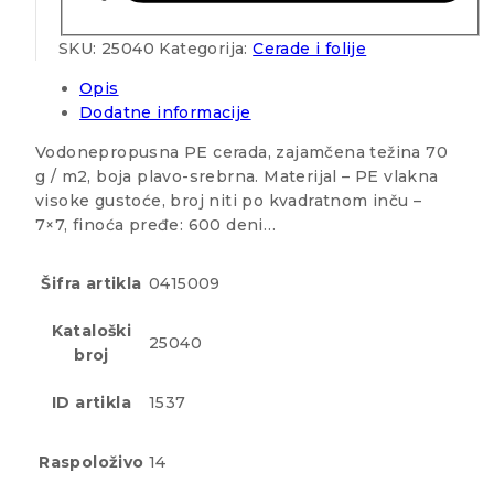
SKU:
25040
Kategorija:
Cerade i folije
Opis
Dodatne informacije
Vodonepropusna PE cerada, zajamčena težina 70
g / m2, boja plavo-srebrna. Materijal – PE vlakna
visoke gustoće, broj niti po kvadratnom inču –
7×7, finoća pređe: 600 deni…
Šifra artikla
0415009
Kataloški
25040
broj
ID artikla
1537
Raspoloživo
14