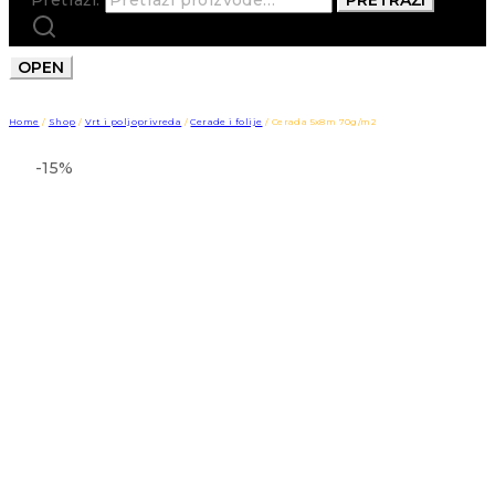
OPEN
Home
/
Shop
/
Vrt i poljoprivreda
/
Cerade i folije
/
Cerada 5x8m 70g/m2
-15%