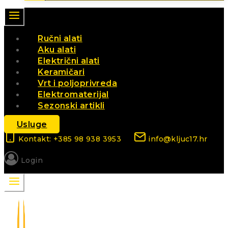
Ručni alati
Aku alati
Električni alati
Keramičari
Vrt i poljoprivreda
Elektromaterijal
Sezonski artikli
Usluge
Kontakt: +385 98 938 3953
info@kljuc17.hr
Login