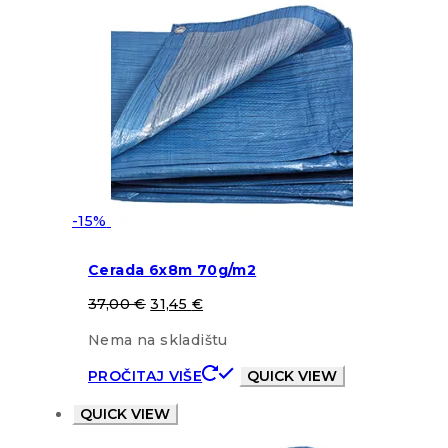
-15%
Cerada 6x8m 70g/m2
37,00
€
31,45
€
Nema na skladištu
PROČITAJ VIŠE
QUICK VIEW
QUICK VIEW