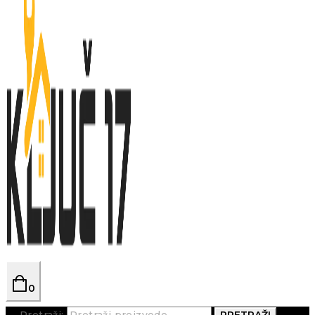
0
Pretraži:
PRETRAŽI