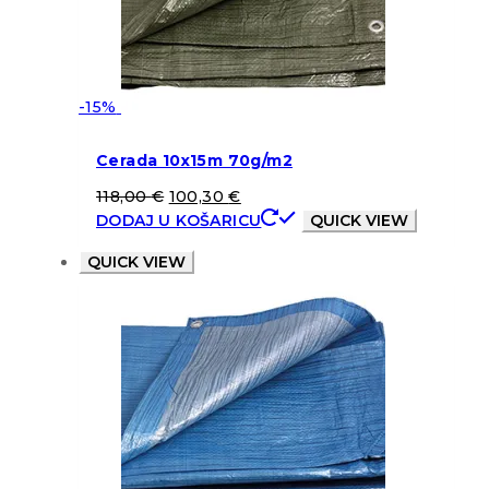
-15%
Cerada 10x15m 70g/m2
118,00
€
100,30
€
DODAJ U KOŠARICU
QUICK VIEW
QUICK VIEW