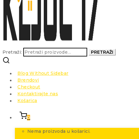
Pretraži:
PRETRAŽI
Blog Without Sidebar
Brendovi
Checkout
Kontaktirajte nas
Košarica
0
Nema proizvoda u košarici.