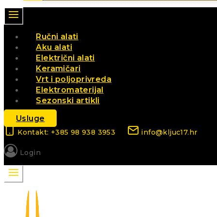
Ručni alati
Aku alati
Električni alati
Keramičari
Vrt i poljoprivreda
Elektromaterijal
Sezonski artikli
Usluge
Kontakt: +385 98 938 3953
info@kljuc17.hr
Login