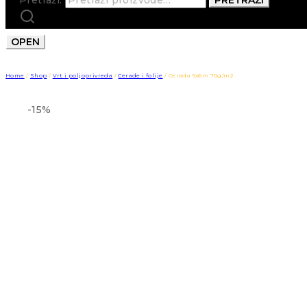
OPEN
Home
/
Shop
/
Vrt i poljoprivreda
/
Cerade i folije
/
Cerada 5x6m 70g/m2
-15%