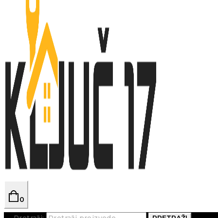
0
Pretraži:
PRETRAŽI