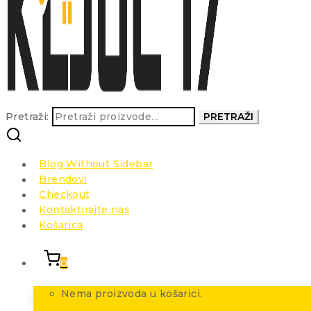
Pretraži:
PRETRAŽI
Blog Without Sidebar
Brendovi
Checkout
Kontaktirajte nas
Košarica
0
Nema proizvoda u košarici.