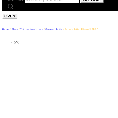
OPEN
Home
/
Shop
/
Vrt i poljoprivreda
/
Cerade i folije
/
Cerada 6x8m 140g/m2 PROFI
-15%