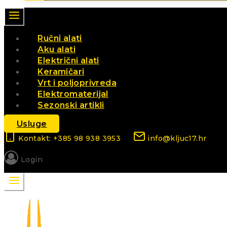
Ručni alati
Aku alati
Električni alati
Keramičari
Vrt i poljoprivreda
Elektromaterijal
Sezonski artikli
Usluge
Kontakt: +385 98 938 3953
info@kljuc17.hr
Login