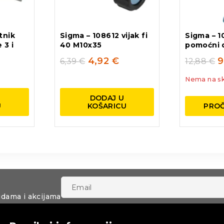
tnik
Sigma – 108612 vijak fi
Sigma – 1
 3 i
40 M10x35
pomoćni d
4,92
€
9
6,39
€
12,88
€
€
Nema na sk
DODAJ U
U
KOŠARICU
PROČ
udama i akcijama