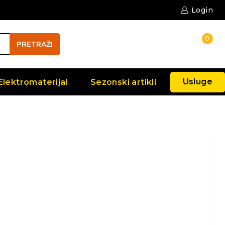
Login
0
PRETRAŽI
Usluge
Elektromaterijal
Sezonski artikli