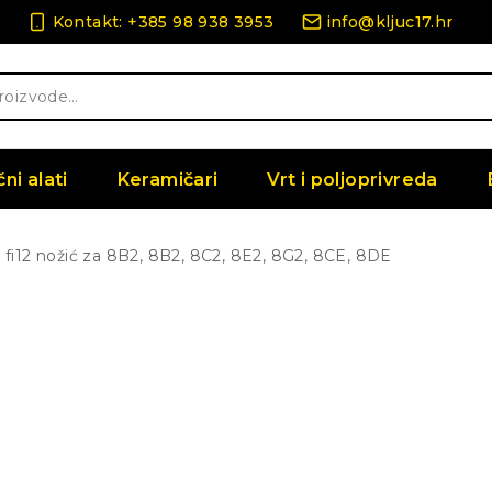
Kontakt: +385 98 938 3953
info@kljuc17.hr
čni alati
Keramičari
Vrt i poljoprivreda
fi12 nožić za 8B2, 8B2, 8C2, 8E2, 8G2, 8CE, 8DE