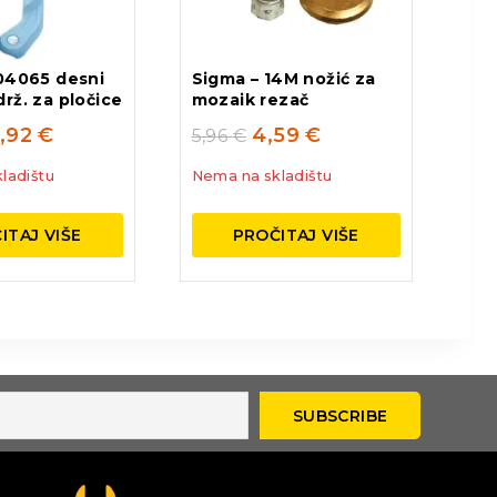
04065 desni
Sigma – 14M nožić za
rž. za pločice
mozaik rezač
,92
€
4,59
€
5,96
€
ladištu
Nema na skladištu
ITAJ VIŠE
PROČITAJ VIŠE