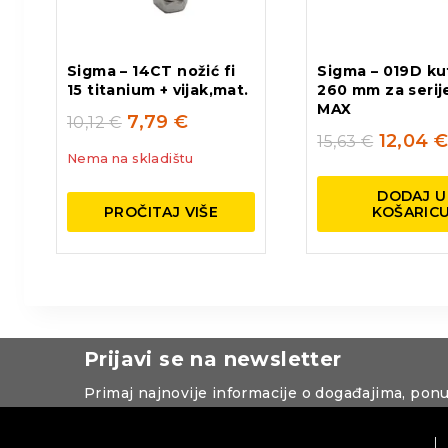
Sigma – 14CT nožić fi
Sigma – 019D ku
15 titanium + vijak,mat.
260 mm za serije
MAX
7,79
€
10,12
€
12,04
15,63
€
Nema na skladištu
DODAJ U
PROČITAJ VIŠE
KOŠARIC
Prijavi se na newsletter
Primaj najnovije informacije o događajima, pon