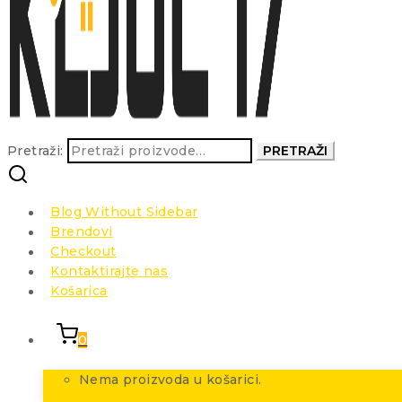
Pretraži:
PRETRAŽI
Blog Without Sidebar
Brendovi
Checkout
Kontaktirajte nas
Košarica
0
Nema proizvoda u košarici.