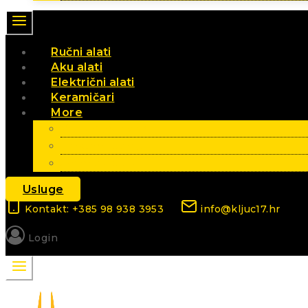
Ručni alati
Aku alati
Električni alati
Keramičari
More
Vrt i poljoprivreda
Elektromaterijal
Sezonski artikli
Usluge
Kontakt: +385 98 938 3953
info@kljuc17.hr
Login