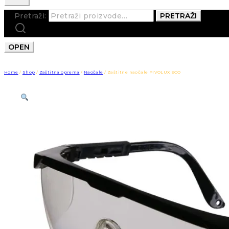
Pretraži:
PRETRAŽI
OPEN
Home
/
Shop
/
Zaštitna oprema
/
Naočale
/
Zaštitne naočale PIVOLUX ECO