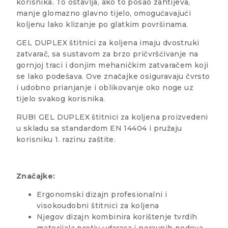
korisnika. To ostavlja, ako to posao zahtijeva,
manje glomazno glavno tijelo, omogućavajući
koljenu lako klizanje po glatkim površinama.
GEL DUPLEX štitnici za koljena imaju dvostruki
zatvarač, sa sustavom za brzo pričvršćivanje na
gornjoj traci i donjim mehaničkim zatvaračem koji
se lako podešava. Ove značajke osiguravaju čvrsto
i udobno prianjanje i oblikovanje oko noge uz
tijelo svakog korisnika.
RUBI GEL DUPLEX štitnici za koljena proizvedeni
u skladu sa standardom EN 14404 i pružaju
korisniku 1. razinu zaštite.
Značajke:
Ergonomski dizajn profesionalni i
visokoudobni štitnici za koljena
Njegov dizajn kombinira korištenje tvrdih