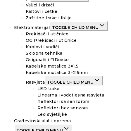
Valjci i držači
Kistovi i četke
Zaštitne trake i folije
Elektromaterijal
TOGGLE CHILD MENU
Prekidači i utičnice
OG Prekidači i utičnice
Kablovi i vodiči
Sklopna tehnika
Osigurači i FIDovke
Kabelske motalice 3×1,5
Kabelske motalice 3×2,5mm
Rasvjeta
TOGGLE CHILD MENU
LED trake
Linearna i vodotjesna rasvjeta
Reflektori sa senzorom
Reflektori bez senzora
Led svjetiljke
Građevinski alat i oprema
TOGGLE CHILD MENU