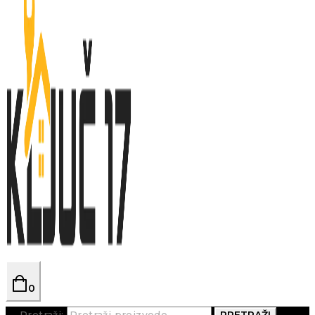
0
Pretraži:
PRETRAŽI