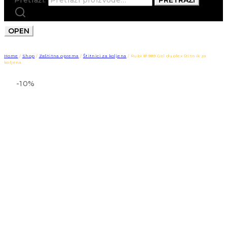
OPEN
Home
/
Shop
/
Zaštitna oprema
/
Štitnici za koljena
/
Rubi 81989 Gel duplex štitnik za
koljena
-10%