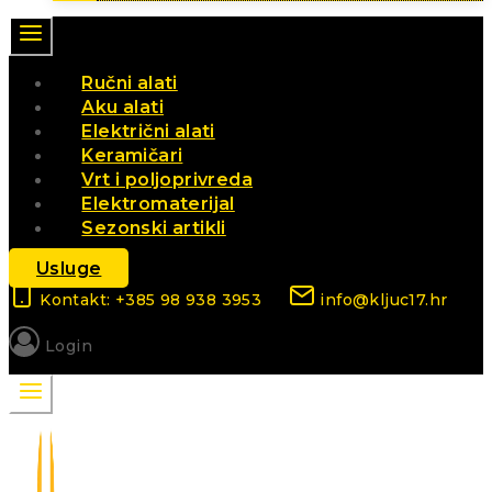
Ručni alati
Aku alati
Električni alati
Keramičari
Vrt i poljoprivreda
Elektromaterijal
Sezonski artikli
Usluge
Kontakt: +385 98 938 3953
info@kljuc17.hr
Login