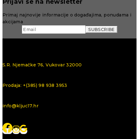
Prijavi se na newsletter
Primaj najnovije informacije o događajima, ponudama i
akcijama
S.R. Njemačke 76, Vukovar 32000
Prodaja: +(385) 98 938 3953
info@kljuc17.hr