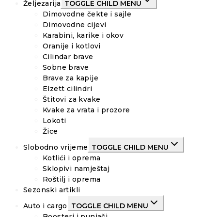
Željezarija
TOGGLE CHILD MENU
Dimovodne čekte i sajle
Dimovodne cijevi
Karabini, karike i okov
Oranije i kotlovi
Cilindar brave
Sobne brave
Brave za kapije
Elzett cilindri
Štitovi za kvake
Kvake za vrata i prozore
Lokoti
Žice
Slobodno vrijeme
TOGGLE CHILD MENU
Kotlići i oprema
Sklopivi namještaj
Roštilj i oprema
Sezonski artikli
Auto i cargo
TOGGLE CHILD MENU
Boosteri i punjači