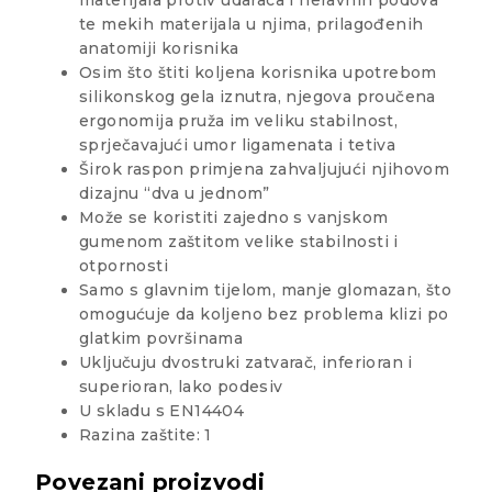
materijala protiv udaraca i neravnih podova
te mekih materijala u njima, prilagođenih
anatomiji korisnika
Osim što štiti koljena korisnika upotrebom
silikonskog gela iznutra, njegova proučena
ergonomija pruža im veliku stabilnost,
sprječavajući umor ligamenata i tetiva
Širok raspon primjena zahvaljujući njihovom
dizajnu “dva u jednom”
Može se koristiti zajedno s vanjskom
gumenom zaštitom velike stabilnosti i
otpornosti
Samo s glavnim tijelom, manje glomazan, što
omogućuje da koljeno bez problema klizi po
glatkim površinama
Uključuju dvostruki zatvarač, inferioran i
superioran, lako podesiv
U skladu s EN14404
Razina zaštite: 1
Povezani proizvodi