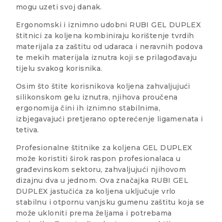
mogu uzeti svoj danak.
Ergonomski i iznimno udobni RUBI GEL DUPLEX
štitnici za koljena kombiniraju korištenje tvrdih
materijala za zaštitu od udaraca i neravnih podova
te mekih materijala iznutra koji se prilagođavaju
tijelu svakog korisnika.
Osim što štite korisnikova koljena zahvaljujući
silikonskom gelu iznutra, njihova proučena
ergonomija čini ih iznimno stabilnima,
izbjegavajući pretjerano opterećenje ligamenata i
tetiva.
Profesionalne štitnike za koljena GEL DUPLEX
može koristiti širok raspon profesionalaca u
građevinskom sektoru, zahvaljujući njihovom
dizajnu dva u jednom. Ova značajka RUBI GEL
DUPLEX jastučića za koljena uključuje vrlo
stabilnu i otpornu vanjsku gumenu zaštitu koja se
može ukloniti prema željama i potrebama