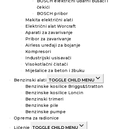
BOSCH električni udarni bušači i
čekići
BOSCH pribor
Makita električni alati
Električni alat Worcraft
Aparati za zavarivanje
Pribor za zavarivanje
Airless uređaji za bojanje
Kompresori
Industrijski usisavači
Visokotlačni čistači
Miješalice za beton i žbuku
Benzinski alati
TOGGLE CHILD MENU
Benzinske kosilice Briggs&Stratton
Benzinske kosilice Loncin
Benzinski trimeri
Benzinske pile
Benzinske pumpe
Oprema za radionice
Ličenje
TOGGLE CHILD MENU