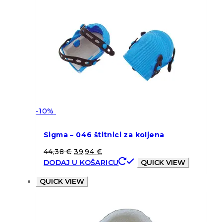
-10%
Sigma – 046 štitnici za koljena
44,38
€
39,94
€
DODAJ U KOŠARICU
QUICK VIEW
QUICK VIEW