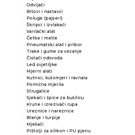
Odvijači
Bitovi i nastavci
Poluge (pajseri)
Škripci i izvlakači
Varilački alat
Četke i metle
Pneumatski alat i pribor
Trake i gume za vezanje
Čistači odovoda
Led svjetiljke
Mjerni alati
Kutnici, kutomjeri i ravnala
Pomična mjerila
Strugalice
Sjekači i špice za bušilicu
Krune i izrezivači rupa
Ureznice i nareznice
Blanje i turpije
Mješači
Pištolji za silikon i PU pjenu