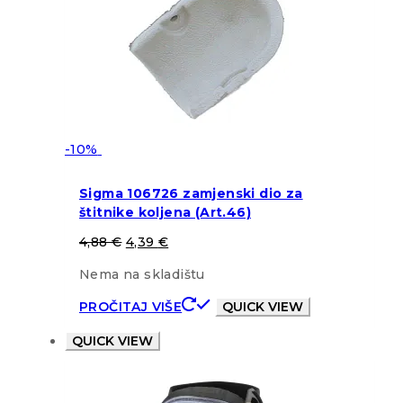
-10%
Sigma 106726 zamjenski dio za
štitnike koljena (Art.46)
4,88
€
4,39
€
Nema na skladištu
PROČITAJ VIŠE
QUICK VIEW
QUICK VIEW