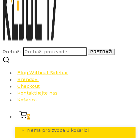
Pretraži:
PRETRAŽI
Blog Without Sidebar
Brendovi
Checkout
Kontaktirajte nas
Košarica
0
Nema proizvoda u košarici.