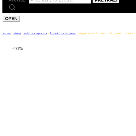
OPEN
Home
/
Shop
/
Zaštitna oprema
/
Štitnici za koljena
/
Sigma 046A štitnici za koljena PROFES
-10%