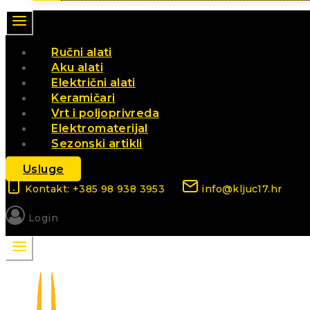
Ručni alati
Aku alati
Električni alati
Keramičari
Vrt i poljoprivreda
Elektromaterijal
Sezonski artikli
Usluge
Kontakt: +385 98 938 3953
info@kljuc17.hr
Login