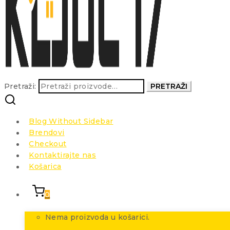
Pretraži:
PRETRAŽI
Blog Without Sidebar
Brendovi
Checkout
Kontaktirajte nas
Košarica
0
Nema proizvoda u košarici.