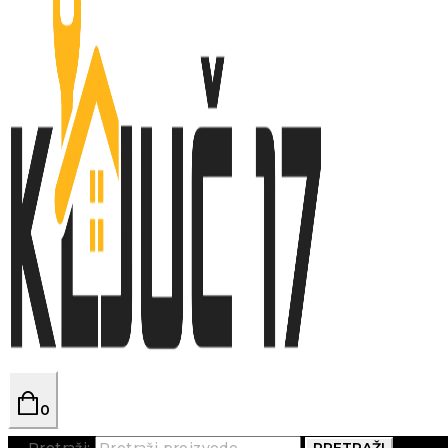
0
Pretraži:
PRETRAŽI