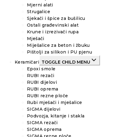
Mjerni alati
Strugalice
Sjekači i špice za bušilicu
Ostali građevinski alat
Krune i izrezivači rupa
Mješači
Miješalice za beton i žbuku
Pištolji za silikon i PU pjenu
Keramičari
TOGGLE CHILD MENU
Epoxi smole
RUBI rezači
RUBI dijelovi
RUBI oprema
RUBI rezne ploče
Rubi mješači i mješalice
SIGMA dijelovi
Podvozja, kitanje i stakla
SIGMA rezači
SIGMA oprema
SIGMA rezne ploče