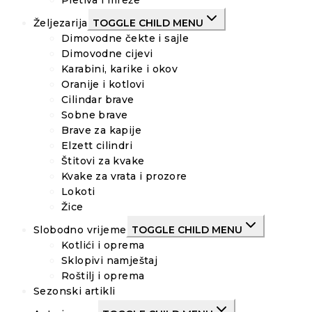
Pletiva i mreže
Željezarija
TOGGLE CHILD MENU
Dimovodne čekte i sajle
Dimovodne cijevi
Karabini, karike i okov
Oranije i kotlovi
Cilindar brave
Sobne brave
Brave za kapije
Elzett cilindri
Štitovi za kvake
Kvake za vrata i prozore
Lokoti
Žice
Slobodno vrijeme
TOGGLE CHILD MENU
Kotlići i oprema
Sklopivi namještaj
Roštilj i oprema
Sezonski artikli