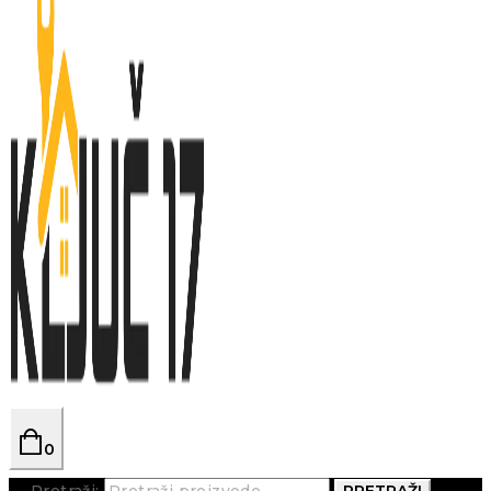
0
Pretraži:
PRETRAŽI