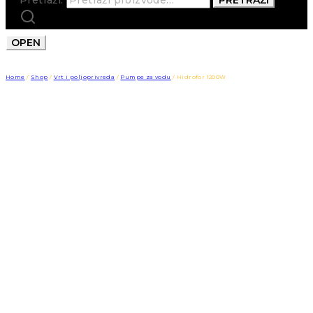
OPEN
Home
/
Shop
/
Vrt i poljoprivreda
/
Pumpe za vodu
/
Hidrofor 1200W