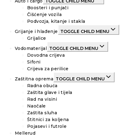
Auto i cargo
TOGGLE CHILD MENU
Boosteri i punjači
Čišćenje vozila
Podvozja, kitanje i stakla
Grijanje i hlađenje
TOGGLE CHILD MENU
Grijalice
Vodomaterijal
TOGGLE CHILD MENU
Dovodna crijeva
Sifoni
Crijeva za perilice
Zaštitna oprema
TOGGLE CHILD MENU
Radna obuća
Zaštita glave i tijela
Rad na visini
Naočale
Zaštita sluha
Štitnici za koljena
Pojasevi i futrole
Mellerud