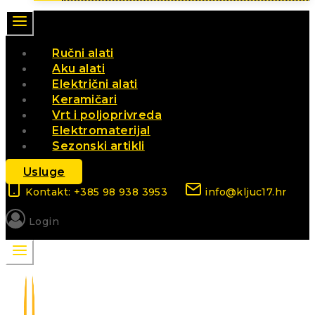
Ručni alati
Aku alati
Električni alati
Keramičari
Vrt i poljoprivreda
Elektromaterijal
Sezonski artikli
Usluge
Kontakt: +385 98 938 3953
info@kljuc17.hr
Login