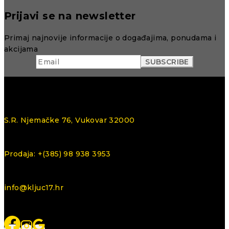
Prijavi se na newsletter
Primaj najnovije informacije o događajima, ponudama i
akcijama
S.R. Njemačke 76, Vukovar 32000
Prodaja: +(385) 98 938 3953
info@kljuc17.hr