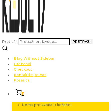
Pretraži:
PRETRAŽI
Blog Without Sidebar
Brendovi
Checkout
Kontaktirajte nas
Košarica
0
Nema proizvoda u košarici.