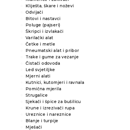
Kliješta, škare i noževi
Odvijači
Bitovi i nastavci
Poluge (pajseri)
Škripci i izvlakači
Varilački alat
Četke i metle
Pneumatski alat i pribor
Trake i gume za vezanje
Čistači odovoda
Led svjetiljke
Mjerni alati
Kutnici, kutomjeri i ravnala
Pomična mjerila
Strugalice
Sjekači i špice za bušilicu
Krune i izrezivači rupa
Ureznice i nareznice
Blanje i turpije
Mješači