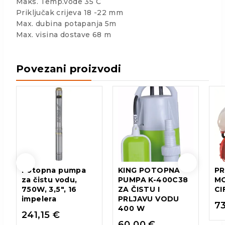
Maks. Temp.vode 35 C
Priključak crijeva 18 -22 mm
Max. dubina potapanja 5m
Max. visina dostave 68 m
Povezani proizvodi
Potopna pumpa
KING POTOPNA
PR
za čistu vodu,
PUMPA K-400C38
M
750W, 3,5″, 16
ZA ČISTU I
CI
impelera
PRLJAVU VODU
7
400 W
241,15
€
60,00
€