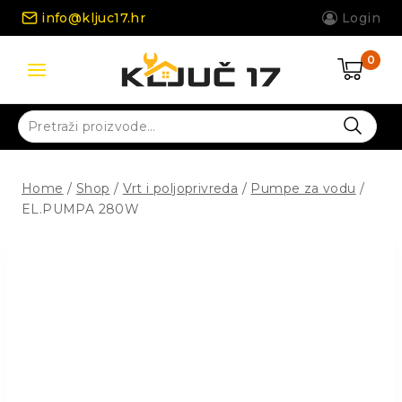
Skip
info@kljuc17.hr
Login
to
content
0
Pretraži:
Home
/
Shop
/
Vrt i poljoprivreda
/
Pumpe za vodu
/
EL.PUMPA 280W