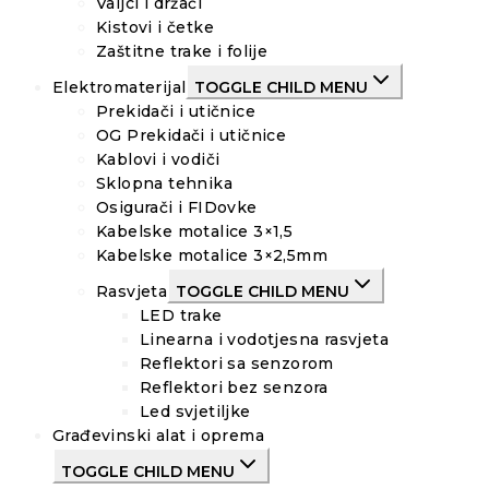
Valjci i držači
Kistovi i četke
Zaštitne trake i folije
Elektromaterijal
TOGGLE CHILD MENU
Prekidači i utičnice
OG Prekidači i utičnice
Kablovi i vodiči
Sklopna tehnika
Osigurači i FIDovke
Kabelske motalice 3×1,5
Kabelske motalice 3×2,5mm
Rasvjeta
TOGGLE CHILD MENU
LED trake
Linearna i vodotjesna rasvjeta
Reflektori sa senzorom
Reflektori bez senzora
Led svjetiljke
Građevinski alat i oprema
TOGGLE CHILD MENU