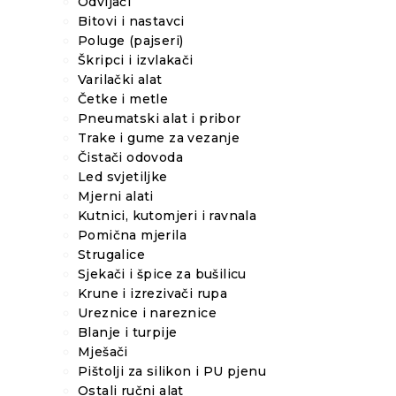
Odvijači
Bitovi i nastavci
Poluge (pajseri)
Škripci i izvlakači
Varilački alat
Četke i metle
Pneumatski alat i pribor
Trake i gume za vezanje
Čistači odovoda
Led svjetiljke
Mjerni alati
Kutnici, kutomjeri i ravnala
Pomična mjerila
Strugalice
Sjekači i špice za bušilicu
Krune i izrezivači rupa
Ureznice i nareznice
Blanje i turpije
Mješači
Pištolji za silikon i PU pjenu
Ostali ručni alat