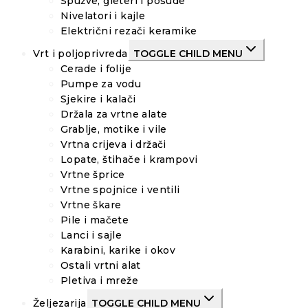
Spužve, gleteri i posude
Nivelatori i kajle
Električni rezači keramike
Vrt i poljoprivreda
TOGGLE CHILD MENU
Cerade i folije
Pumpe za vodu
Sjekire i kalači
Držala za vrtne alate
Grablje, motike i vile
Vrtna crijeva i držači
Lopate, štihače i krampovi
Vrtne šprice
Vrtne spojnice i ventili
Vrtne škare
Pile i mačete
Lanci i sajle
Karabini, karike i okov
Ostali vrtni alat
Pletiva i mreže
Željezarija
TOGGLE CHILD MENU