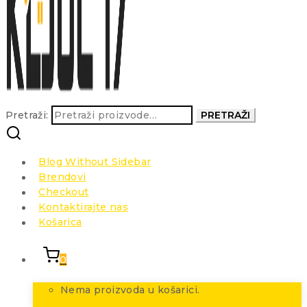
Pretraži:
PRETRAŽI
Blog Without Sidebar
Brendovi
Checkout
Kontaktirajte nas
Košarica
0
Nema proizvoda u košarici.