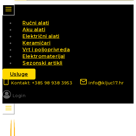
Ručni alati
Aku alati
Električni alati
Keramičari
Vrt i poljoprivreda
Elektromaterijal
Sezonski artikli
Usluge
Kontakt: +385 98 938 3953
info@kljuc17.hr
Login