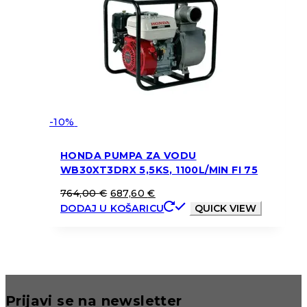
-10%
HONDA PUMPA ZA VODU
WB30XT3DRX 5,5KS, 1100L/MIN FI 75
764,00
€
687,60
€
DODAJ U KOŠARICU
QUICK VIEW
Prijavi se na newsletter