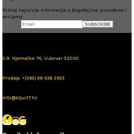
Primaj najnovije informacije o događajima, ponudama i
akcijama
S.R. Njemačke 76, Vukovar 32000
Prodaja: +(385) 98 938 3953
info@kljuc17.hr