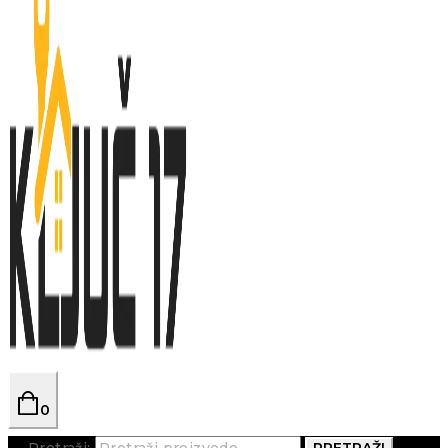
0
Pretraži:
PRETRAŽI