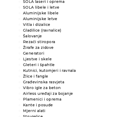
SOLA laseri i oprema
SOLA libele i letve
Aluminijske libele
Aluminijske letve
Vitla i dizalice
Gladilice (ravnalice)
Šalovanje
Rezači stiropora
Žirafe za zidove
Generatori
Ljestve i skele
Gleteri i špahtle
Kutnici, kutomjeri i ravnala
Žlice i fangle
Građevinska rasvjeta
Vibro igle za beton
Airless uređaji za bojanje
Plamenici i oprema
Kante i posude
Mjerni alati
Strugalice