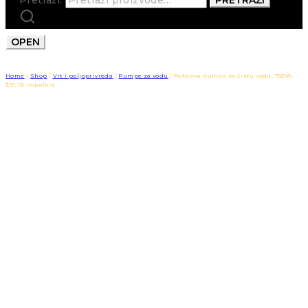
OPEN
Home
/
Shop
/
Vrt i poljoprivreda
/
Pumpe za vodu
/
Potopna pumpa za čistu vodu, 750W,
3,5″, 16 impelera