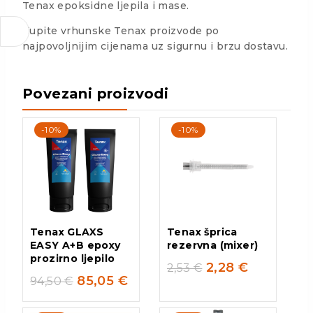
Tenax epoksidne ljepila i mase.
Kupite vrhunske Tenax proizvode po
najpovoljnijim cijenama uz sigurnu i brzu dostavu.
Povezani proizvodi
-10%
-10%
Tenax GLAXS
Tenax šprica
EASY A+B epoxy
rezervna (mixer)
prozirno ljepilo
2,28
€
2,53
€
85,05
€
94,50
€