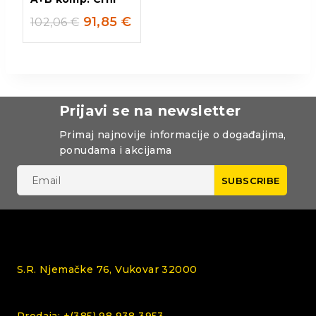
91,85
€
102,06
€
Prijavi se na newsletter
Primaj najnovije informacije o događajima,
ponudama i akcijama
S.R. Njemačke 76, Vukovar 32000