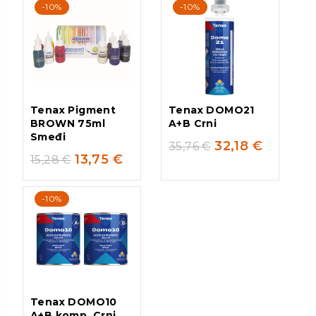
-10%
-10%
Tenax Pigment
Tenax DOMO21
BROWN 75ml
A+B Crni
Smeđi
32,18
€
35,76
€
13,75
€
15,28
€
-10%
Tenax DOMO10
A+B komp. Crni