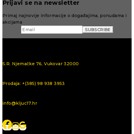
Prijavi se na newsletter
Primaj najnovije informacije o događajima, ponudama i
akcijama
S.R. Njemačke 76, Vukovar 32000
Prodaja: +(385) 98 938 3953
info@kljuc17.hr