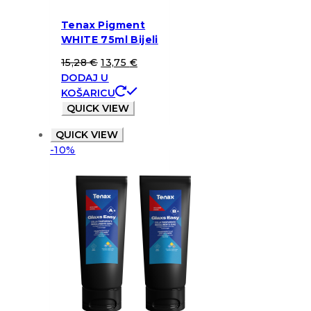
Tenax Pigment
WHITE 75ml Bijeli
15,28
€
13,75
€
DODAJ U
KOŠARICU
QUICK VIEW
QUICK VIEW
-10%