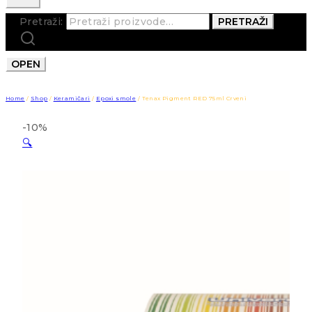
Pretraži:
PRETRAŽI
OPEN
Home
/
Shop
/
Keramičari
/
Epoxi smole
/
Tenax Pigment RED 75ml Crveni
-10%
🔍