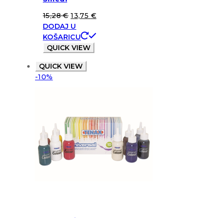
15,28
€
13,75
€
DODAJ U
KOŠARICU
QUICK VIEW
QUICK VIEW
-10%