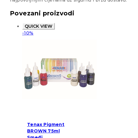
najpovoljnijim cijenama uz sigurnu i brzu dostavu.
Povezani proizvodi
QUICK VIEW
-10%
Tenax Pigment
BROWN 75ml
Smeđi