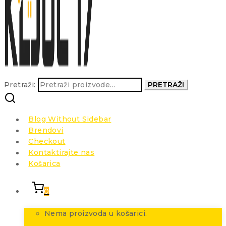
Pretraži:
PRETRAŽI
Blog Without Sidebar
Brendovi
Checkout
Kontaktirajte nas
Košarica
0
Nema proizvoda u košarici.