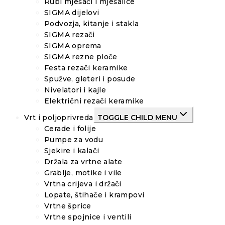
Rubi mješači i mješalice
SIGMA dijelovi
Podvozja, kitanje i stakla
SIGMA rezači
SIGMA oprema
SIGMA rezne ploče
Festa rezači keramike
Spužve, gleteri i posude
Nivelatori i kajle
Električni rezači keramike
Vrt i poljoprivreda
TOGGLE CHILD MENU
Cerade i folije
Pumpe za vodu
Sjekire i kalači
Držala za vrtne alate
Grablje, motike i vile
Vrtna crijeva i držači
Lopate, štihače i krampovi
Vrtne šprice
Vrtne spojnice i ventili