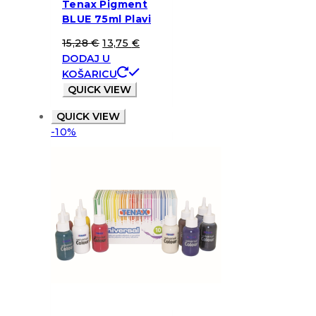
Tenax Pigment
BLUE 75ml Plavi
15,28
€
13,75
€
DODAJ U
KOŠARICU
QUICK VIEW
QUICK VIEW
-10%