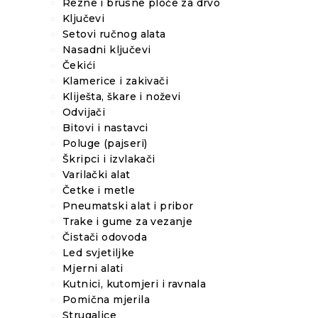
Rezne i brusne ploče za drvo
Ključevi
Setovi ručnog alata
Nasadni ključevi
Čekići
Klamerice i zakivači
Kliješta, škare i noževi
Odvijači
Bitovi i nastavci
Poluge (pajseri)
Škripci i izvlakači
Varilački alat
Četke i metle
Pneumatski alat i pribor
Trake i gume za vezanje
Čistači odovoda
Led svjetiljke
Mjerni alati
Kutnici, kutomjeri i ravnala
Pomična mjerila
Strugalice