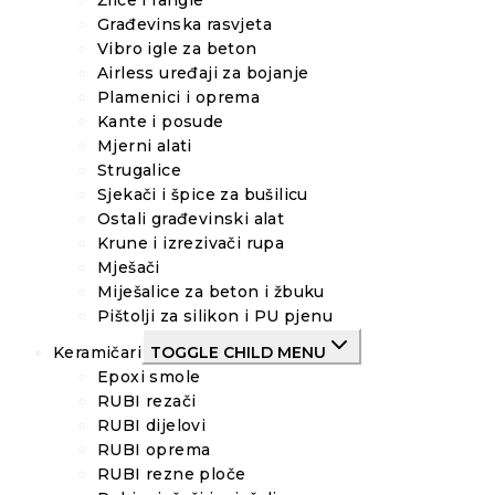
Žlice i fangle
Građevinska rasvjeta
Vibro igle za beton
Airless uređaji za bojanje
Plamenici i oprema
Kante i posude
Mjerni alati
Strugalice
Sjekači i špice za bušilicu
Ostali građevinski alat
Krune i izrezivači rupa
Mješači
Miješalice za beton i žbuku
Pištolji za silikon i PU pjenu
Keramičari
TOGGLE CHILD MENU
Epoxi smole
RUBI rezači
RUBI dijelovi
RUBI oprema
RUBI rezne ploče