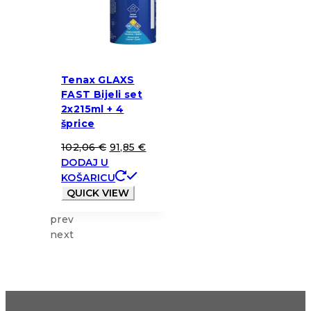
Tenax GLAXS
FAST Bijeli set
2x215ml + 4
šprice
102,06
€
91,85
€
DODAJ U
KOŠARICU
QUICK VIEW
prev
next