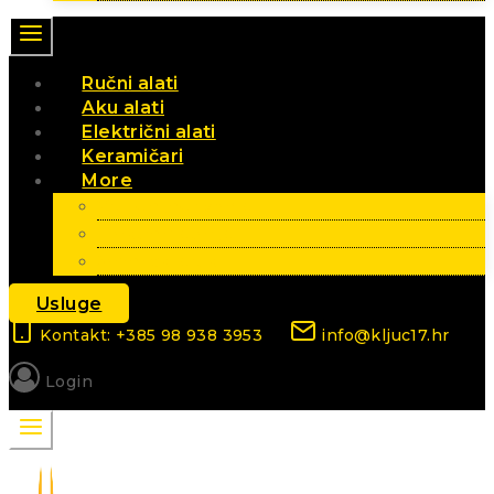
Ručni alati
Aku alati
Električni alati
Keramičari
More
Vrt i poljoprivreda
Elektromaterijal
Sezonski artikli
Usluge
Kontakt: +385 98 938 3953
info@kljuc17.hr
Login