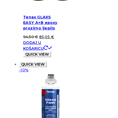
Tenax GLAXS
EASY A+B epoxy
prozirno ljepilo
94,50
€
85,05
€
DODAJ U
KOŠARICU
QUICK VIEW
QUICK VIEW
-10%