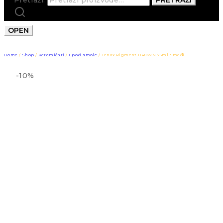
OPEN
Home
/
Shop
/
Keramičari
/
Epoxi smole
/
Tenax Pigment BROWN 75ml Smeđi
-10%