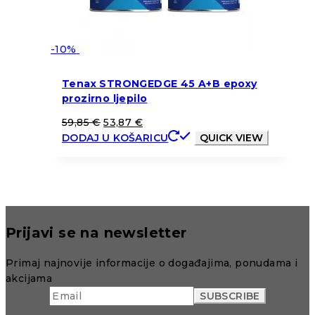
-10%
Tenax STRONGEDGE 45 A+B epoxy
prozirno ljepilo
59,85
€
53,87
€
DODAJ U KOŠARICU
QUICK VIEW
Prijavi se na newsletter
Primaj najnovije informacije o događajima, ponudama i
akcijama