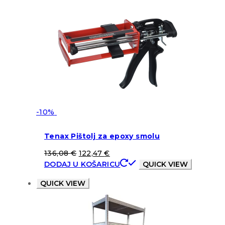
-10%
Tenax Pištolj za epoxy smolu
136,08
€
122,47
€
DODAJ U KOŠARICU
QUICK VIEW
QUICK VIEW