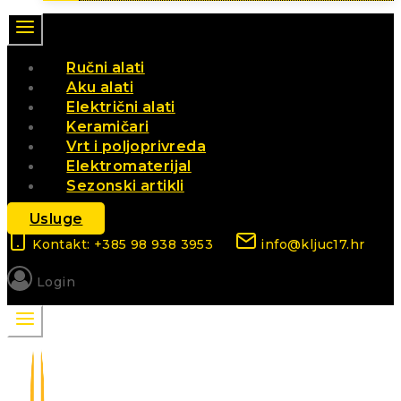
Ručni alati
Aku alati
Električni alati
Keramičari
Vrt i poljoprivreda
Elektromaterijal
Sezonski artikli
Usluge
Kontakt: +385 98 938 3953
info@kljuc17.hr
Login