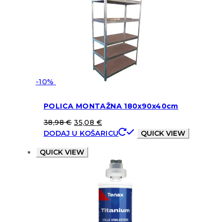
-10%
POLICA MONTAŽNA 180x90x40cm
38,98
€
35,08
€
DODAJ U KOŠARICU
QUICK VIEW
QUICK VIEW