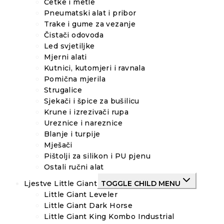
Četke i metle
Pneumatski alat i pribor
Trake i gume za vezanje
Čistači odovoda
Led svjetiljke
Mjerni alati
Kutnici, kutomjeri i ravnala
Pomična mjerila
Strugalice
Sjekači i špice za bušilicu
Krune i izrezivači rupa
Ureznice i nareznice
Blanje i turpije
Mješači
Pištolji za silikon i PU pjenu
Ostali ručni alat
Ljestve Little Giant
TOGGLE CHILD MENU
Little Giant Leveler
Little Giant Dark Horse
Little Giant King Kombo Industrial