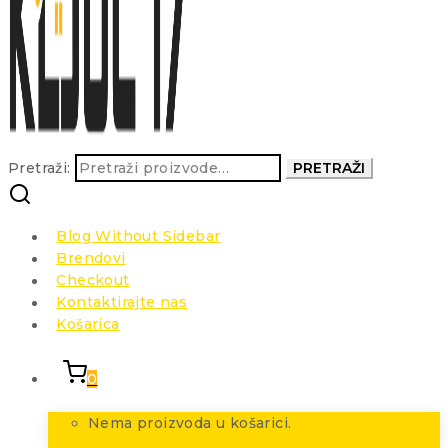
Pretraži:
PRETRAŽI
Blog Without Sidebar
Brendovi
Checkout
Kontaktirajte nas
Košarica
0
Nema proizvoda u košarici.