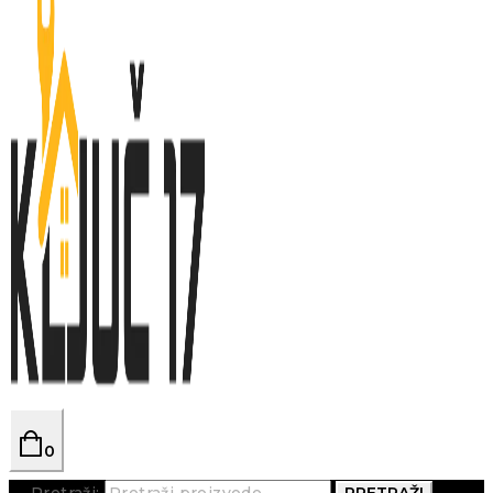
0
Pretraži:
PRETRAŽI