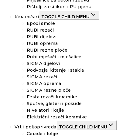
Miješalice za beton i žbuku
Pištolji za silikon i PU pjenu
Keramičari
TOGGLE CHILD MENU
Epoxi smole
RUBI rezači
RUBI dijelovi
RUBI oprema
RUBI rezne ploče
Rubi mješači i mješalice
SIGMA dijelovi
Podvozja, kitanje i stakla
SIGMA rezači
SIGMA oprema
SIGMA rezne ploče
Festa rezači keramike
Spužve, gleteri i posude
Nivelatori i kajle
Električni rezači keramike
Vrt i poljoprivreda
TOGGLE CHILD MENU
Cerade i folije