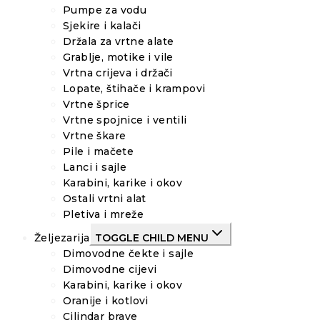
Pumpe za vodu
Sjekire i kalači
Držala za vrtne alate
Grablje, motike i vile
Vrtna crijeva i držači
Lopate, štihače i krampovi
Vrtne šprice
Vrtne spojnice i ventili
Vrtne škare
Pile i mačete
Lanci i sajle
Karabini, karike i okov
Ostali vrtni alat
Pletiva i mreže
Željezarija
TOGGLE CHILD MENU
Dimovodne čekte i sajle
Dimovodne cijevi
Karabini, karike i okov
Oranije i kotlovi
Cilindar brave