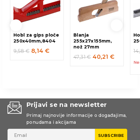
Hobl za gips ploče
Blanja
Ho
250x40mm,8404
255x27x155mm,
2
nož 27mm
8,14
€
9,58
€
14
40,21
€
47,31
€
Ne
Prijavi se na newsletter
Primaj najnovije informacije o događajima,
ponudama i akcijama