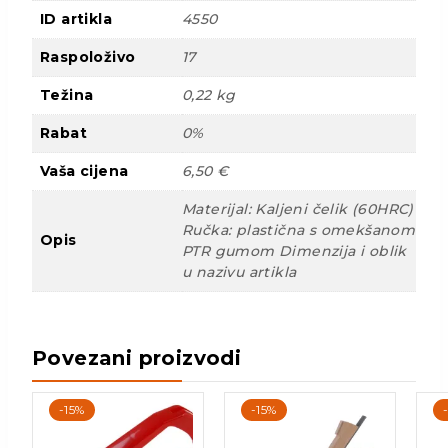
ID artikla
4550
Raspoloživo
17
Težina
0,22 kg
Rabat
0%
Vaša cijena
6,50 €
Materijal: Kaljeni čelik (60HRC)
Ručka: plastična s omekšanom
Opis
PTR gumom Dimenzija i oblik
u nazivu artikla
Povezani proizvodi
-15%
-15%