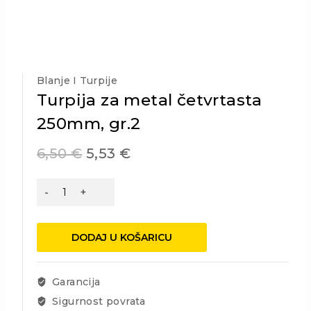
Blanje I Turpije
Turpija za metal četvrtasta
250mm, gr.2
6,50
€
5,53
€
Turpija
za
metal
četvrtasta
DODAJ U KOŠARICU
250mm,
gr.2
količina
Garancija
Sigurnost povrata