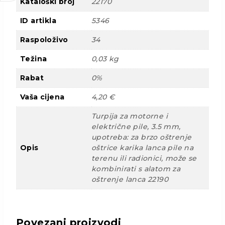
Kataloški broj
22170
ID artikla
5346
Raspoloživo
34
Težina
0,03 kg
Rabat
0%
Vaša cijena
4,20 €
Turpija za motorne i
električne pile, 3.5 mm,
upotreba: za brzo oštrenje
Opis
oštrice karika lanca pile na
terenu ili radionici, može se
kombinirati s alatom za
oštrenje lanca 22190
Povezani proizvodi