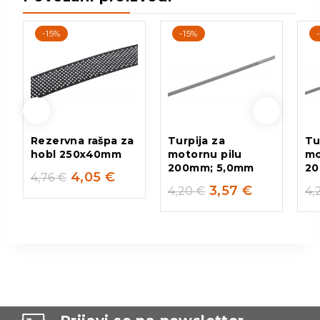
-15%
-15%
Rezervna rašpa za
Turpija za
Tu
hobl 250x40mm
motornu pilu
mo
200mm; 5,0mm
20
4,05
€
4,76
€
3,57
€
4,20
€
4,