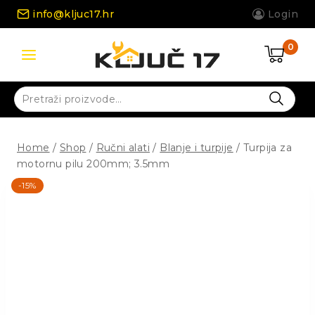
Skip
info@kljuc17.hr
Login
to
content
0
Pretraži:
Home
/
Shop
/
Ručni alati
/
Blanje i turpije
/
Turpija za
motornu pilu 200mm; 3.5mm
-15%