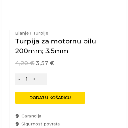
Blanje I Turpije
Turpija za motornu pilu
200mm; 3.5mm
4,20
€
3,57
€
Turpija
za
motornu
pilu
DODAJ U KOŠARICU
200mm;
3.5mm
količina
Garancija
Sigurnost povrata