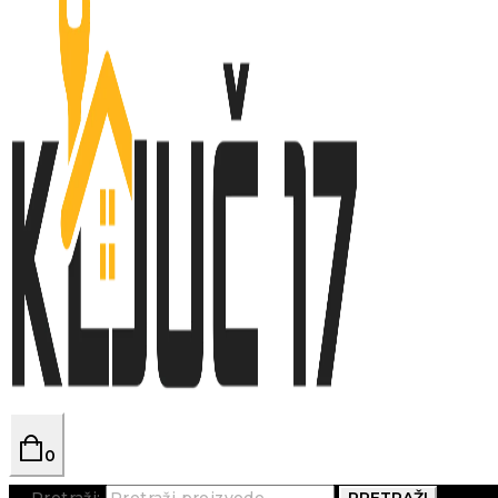
0
Pretraži:
PRETRAŽI