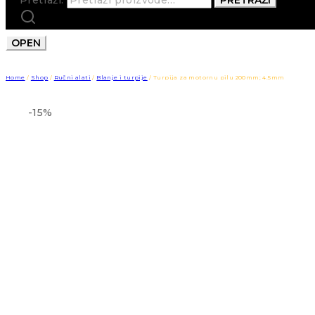
OPEN
Home
/
Shop
/
Ručni alati
/
Blanje i turpije
/
Turpija za motornu pilu 200mm; 4.5mm
-15%