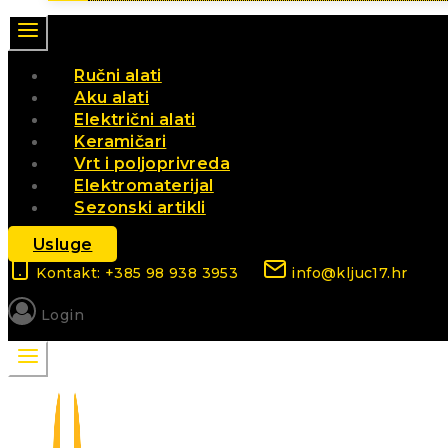
Ručni alati
Aku alati
Električni alati
Keramičari
Vrt i poljoprivreda
Elektromaterijal
Sezonski artikli
Usluge
Kontakt: +385 98 938 3953
info@kljuc17.hr
Login