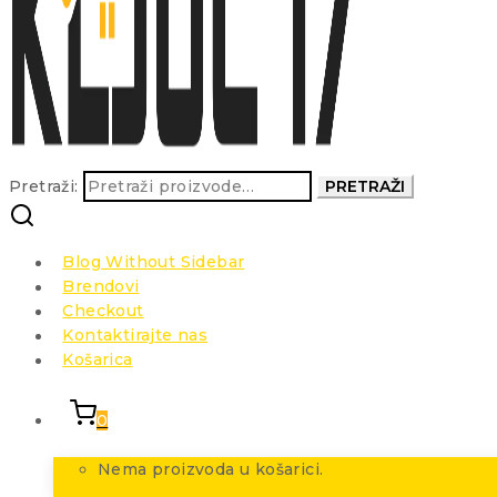
Pretraži:
PRETRAŽI
Blog Without Sidebar
Brendovi
Checkout
Kontaktirajte nas
Košarica
0
Nema proizvoda u košarici.