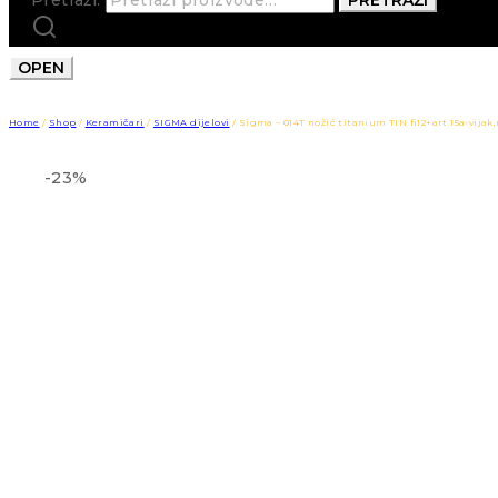
OPEN
Home
/
Shop
/
Keramičari
/
SIGMA dijelovi
/
Sigma – 014T nožić titanium TIN fi12+art 15a-vijak
-23%