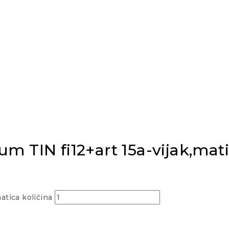
um TIN fi12+art 15a-vijak,mat
atica količina