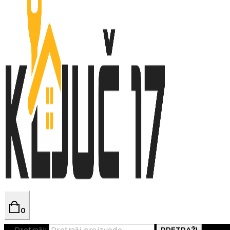
0
Pretraži:
PRETRAŽI