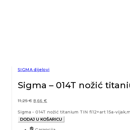
SIGMA dijelovi
Sigma – 014T nožić titani
11,25
€
8,66
€
Sigma - 014T nožić titanium TIN fi12+art 15a-vijak,m
DODAJ U KOŠARICU
Garancija