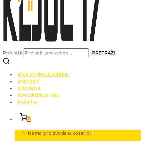
Pretraži:
PRETRAŽI
Blog Without Sidebar
Brendovi
Checkout
Kontaktirajte nas
Košarica
0
Nema proizvoda u košarici.