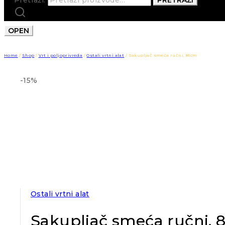
OPEN
Home
/
Shop
/
Vrt i poljoprivreda
/
Ostali vrtni alat
/
Sakupljač smeća ručni, 81cm
-15%
Ostali vrtni alat
Sakupljač smeća ručni, 