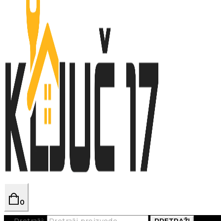
0
Pretraži:
PRETRAŽI