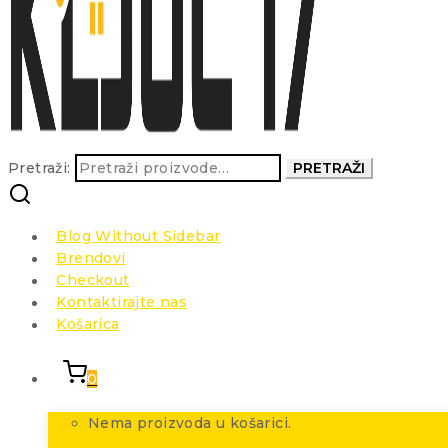
Pretraži:
PRETRAŽI
Blog Without Sidebar
Brendovi
Checkout
Kontaktirajte nas
Košarica
0
Nema proizvoda u košarici.