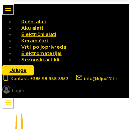
Ručni alati
Aku alati
Električni alati
Keramičari
Vrt i poljoprivreda
Elektromaterijal
Sezonski artikli
Usluge
Kontakt: +385 98 938 3953
info@kljuc17.hr
Login