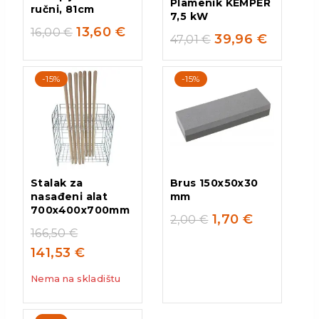
Plamenik KEMPER
ručni, 81cm
7,5 kW
13,60
€
16,00
€
39,96
€
47,01
€
-15%
-15%
Stalak za
Brus 150x50x30
nasađeni alat
mm
700x400x700mm
1,70
€
2,00
€
166,50
€
141,53
€
Nema na skladištu