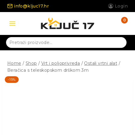
Skip
info@kljuc17.hr
Login
to
content
0
Pretraži:
Home
/
Shop
/
Vrt i poljoprivreda
/
Ostali vrtni alat
/
Beračica s teleskopskom drškom 3m
-15%