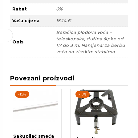
Rabat
0%
Vaša cijena
18,14 €
Beračica plodova voća –
teleskopska, dužina šipke od
Opis
1,7 do 3 m. Namjena: za berbu
voća na visokim stablima.
Povezani proizvodi
-15%
-15%
Sakupljač smeća