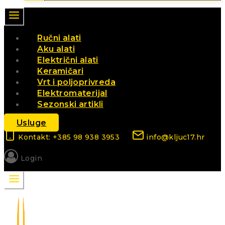
Ručni alati
Aku alati
Električni alati
Keramičari
Vrt i poljoprivreda
Elektromaterijal
Sezonski artikli
Usluge
Kontakt: +385 98 938 3953
info@kljuc17.hr
Login