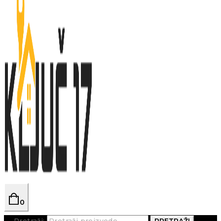
0
Pretraži:
PRETRAŽI