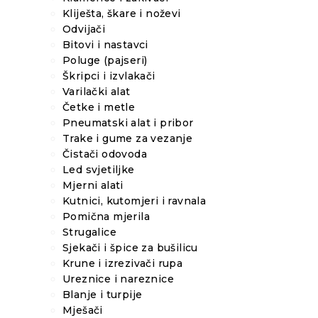
Kliješta, škare i noževi
Odvijači
Bitovi i nastavci
Poluge (pajseri)
Škripci i izvlakači
Varilački alat
Četke i metle
Pneumatski alat i pribor
Trake i gume za vezanje
Čistači odovoda
Led svjetiljke
Mjerni alati
Kutnici, kutomjeri i ravnala
Pomična mjerila
Strugalice
Sjekači i špice za bušilicu
Krune i izrezivači rupa
Ureznice i nareznice
Blanje i turpije
Mješači