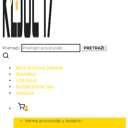
Pretraži:
PRETRAŽI
Blog Without Sidebar
Brendovi
Checkout
Kontaktirajte nas
Košarica
0
Nema proizvoda u košarici.