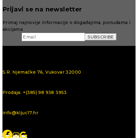
Prijavi se na newsletter
Primaj najnovije informacije o događajima, ponudama i
akcijama
S.R. Njemačke 76, Vukovar 32000
Prodaja: +(385) 98 938 3953
info@kljuc17.hr