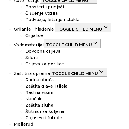
Auto i cargo
TOGGLE CHILD MENU
Boosteri i punjači
Čišćenje vozila
Podvozja, kitanje i stakla
Grijanje i hlađenje
TOGGLE CHILD MENU
Grijalice
Vodomaterijal
TOGGLE CHILD MENU
Dovodna crijeva
Sifoni
Crijeva za perilice
Zaštitna oprema
TOGGLE CHILD MENU
Radna obuća
Zaštita glave i tijela
Rad na visini
Naočale
Zaštita sluha
Štitnici za koljena
Pojasevi i futrole
Mellerud