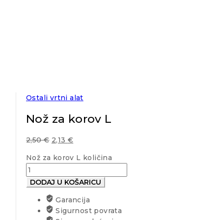
Ostali vrtni alat
Nož za korov L
2,50
€
2,13
€
Nož za korov L količina
DODAJ U KOŠARICU
Garancija
Sigurnost povrata