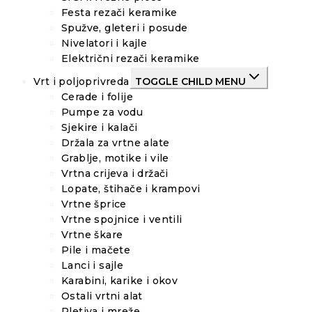
Festa rezači keramike
Spužve, gleteri i posude
Nivelatori i kajle
Električni rezači keramike
Vrt i poljoprivreda
TOGGLE CHILD MENU
Cerade i folije
Pumpe za vodu
Sjekire i kalači
Držala za vrtne alate
Grablje, motike i vile
Vrtna crijeva i držači
Lopate, štihače i krampovi
Vrtne šprice
Vrtne spojnice i ventili
Vrtne škare
Pile i mačete
Lanci i sajle
Karabini, karike i okov
Ostali vrtni alat
Pletiva i mreže