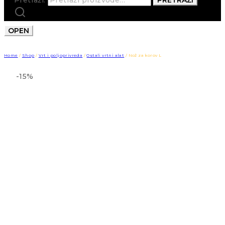
OPEN
Home
/
Shop
/
Vrt i poljoprivreda
/
Ostali vrtni alat
/
Nož za korov L
-15%