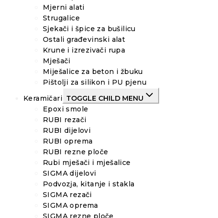
Mjerni alati
Strugalice
Sjekači i špice za bušilicu
Ostali građevinski alat
Krune i izrezivači rupa
Mješači
Miješalice za beton i žbuku
Pištolji za silikon i PU pjenu
Keramičari
TOGGLE CHILD MENU
Epoxi smole
RUBI rezači
RUBI dijelovi
RUBI oprema
RUBI rezne ploče
Rubi mješači i mješalice
SIGMA dijelovi
Podvozja, kitanje i stakla
SIGMA rezači
SIGMA oprema
SIGMA rezne ploče