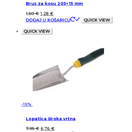
Brus za kosu 205×15 mm
1,50
€
1,28
€
DODAJ U KOŠARICU
QUICK VIEW
QUICK VIEW
-15%
Lopatica široka vrtna
7,95
€
6,76
€