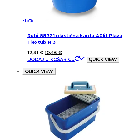
-15%
Rubi 88721 plastična kanta 40lit Plava
Flextub N.3
12,31
€
10,46
€
DODAJ U KOŠARICU
QUICK VIEW
QUICK VIEW