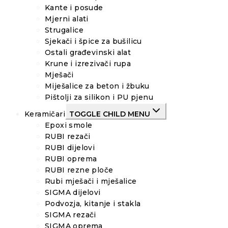
Kante i posude
Mjerni alati
Strugalice
Sjekači i špice za bušilicu
Ostali građevinski alat
Krune i izrezivači rupa
Mješači
Miješalice za beton i žbuku
Pištolji za silikon i PU pjenu
Keramičari
TOGGLE CHILD MENU
Epoxi smole
RUBI rezači
RUBI dijelovi
RUBI oprema
RUBI rezne ploče
Rubi mješači i mješalice
SIGMA dijelovi
Podvozja, kitanje i stakla
SIGMA rezači
SIGMA oprema