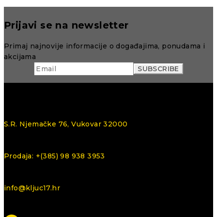
Prijavi se na newsletter
Primaj najnovije informacije o događajima, ponudama i
akcijama
S.R. Njemačke 76, Vukovar 32000
Prodaja: +(385) 98 938 3953
info@kljuc17.hr