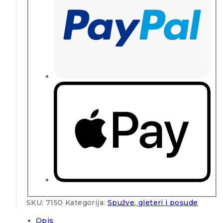
SKU:
7150
Kategorija:
Spužve, gleteri i posude
Opis