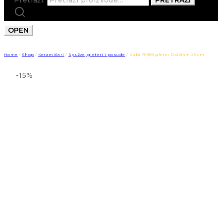
OPEN
Home
/
Shop
/
Keramičari
/
Spužve, gleteri i posude
/
Rubi 75959 gleter 12x12mm 28 cm
-15%