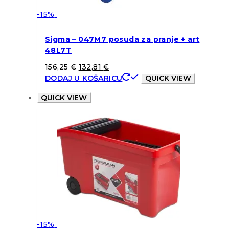
-15%
Sigma – 047M7 posuda za pranje + art
48L7T
156,25
€
132,81
€
DODAJ U KOŠARICU
QUICK VIEW
QUICK VIEW
-15%