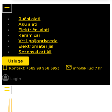
Ručni alati
Aku alati
Električni alati
Keramičari
Vrt i poljoprivreda
Elektromaterijal
Sezonski artikli
Usluge
Kontakt: +385 98 938 3953
info@kljuc17.hr
Login