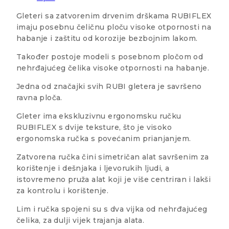
Gleteri sa zatvorenim drvenim drškama RUBIFLEX
imaju posebnu čeličnu ploču visoke otpornosti na
habanje i zaštitu od korozije bezbojnim lakom.
Također postoje modeli s posebnom pločom od
nehrđajućeg čelika visoke otpornosti na habanje.
Jedna od značajki svih RUBI gletera je savršeno
ravna ploča.
Gleter ima ekskluzivnu ergonomsku ručku
RUBIFLEX s dvije teksture, što je visoko
ergonomska ručka s povećanim prianjanjem.
Zatvorena ručka čini simetričan alat savršenim za
korištenje i dešnjaka i ljevorukih ljudi, a
istovremeno pruža alat koji je više centriran i lakši
za kontrolu i korištenje.
Lim i ručka spojeni su s dva vijka od nehrđajućeg
čelika, za dulji vijek trajanja alata.