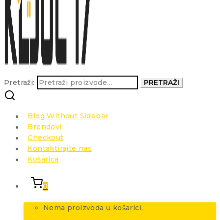
Pretraži:
PRETRAŽI
Blog Without Sidebar
Brendovi
Checkout
Kontaktirajte nas
Košarica
0
Nema proizvoda u košarici.