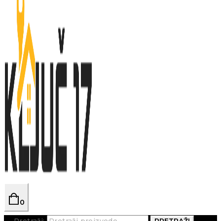
0
Pretraži:
PRETRAŽI