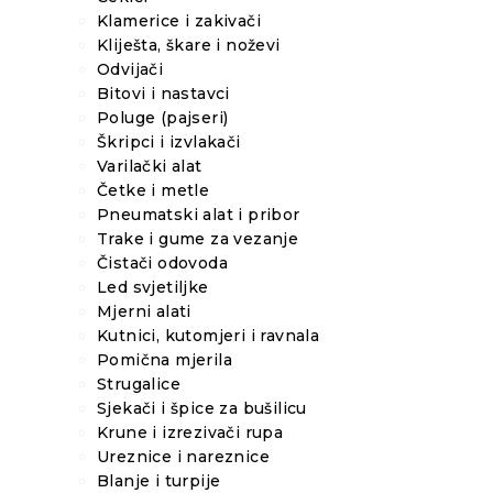
Klamerice i zakivači
Kliješta, škare i noževi
Odvijači
Bitovi i nastavci
Poluge (pajseri)
Škripci i izvlakači
Varilački alat
Četke i metle
Pneumatski alat i pribor
Trake i gume za vezanje
Čistači odovoda
Led svjetiljke
Mjerni alati
Kutnici, kutomjeri i ravnala
Pomična mjerila
Strugalice
Sjekači i špice za bušilicu
Krune i izrezivači rupa
Ureznice i nareznice
Blanje i turpije