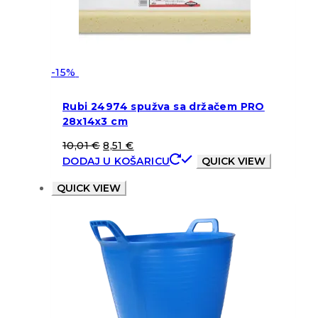
-15%
Rubi 24974 spužva sa držačem PRO
28x14x3 cm
10,01
€
8,51
€
DODAJ U KOŠARICU
QUICK VIEW
QUICK VIEW