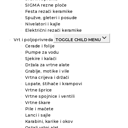
SIGMA rezne ploče
Festa rezači keramike
Spužve, gleteri i posude
Nivelatori i kajle
Električni rezači keramike
Vrt i poljoprivreda
TOGGLE CHILD MENU
Cerade i folije
Pumpe za vodu
Sjekire i kalači
Držala za vrtne alate
Grablje, motike i vile
Vrtna crijeva i držači
Lopate, štihače i krampovi
Vrtne šprice
Vrtne spojnice i ventili
Vrtne škare
Pile i mačete
Lanci i sajle
Karabini, karike i okov
Ostali vrtni alat