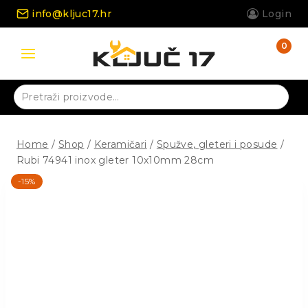
Skip
info@kljuc17.hr
Login
to
content
0
Pretraži:
Home
/
Shop
/
Keramičari
/
Spužve, gleteri i posude
/
Rubi 74941 inox gleter 10x10mm 28cm
-15%