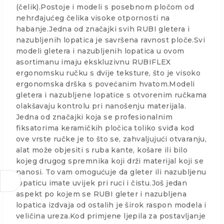
(čelik).Postoje i modeli s posebnom pločom od
nehrđajućeg čelika visoke otpornosti na
habanje.Jedna od značajki svih RUBI gletera i
nazubljenih lopatica je savršena ravnost ploče.Svi
modeli gletera i nazubljenih lopatica u ovom
asortimanu imaju ekskluzivnu RUBIFLEX
ergonomsku ručku s dvije teksture, što je visoko
ergonomska drška s povećanim hvatom.Modeli
gletera i nazubljene lopatice s otvorenim ručkama
olakšavaju kontrolu pri nanošenju materijala.
Jedna od značajki koja se profesionalnim
fiksatorima keramičkih pločica toliko sviđa kod
ove vrste ručke je to što se, zahvaljujući otvaranju,
alat može objesiti s ruba kante, košare ili bilo
kojeg drugog spremnika koji drži materijal koji se
nanosi. To vam omogućuje da gleter ili nazubljenu
lopaticu imate uvijek pri ruci i čistu.Još jedan
aspekt po kojem se RUBI gleter i nazubljena
lopatica izdvaja od ostalih je širok raspon modela i
veličina ureza.Kod primjene ljepila za postavljanje