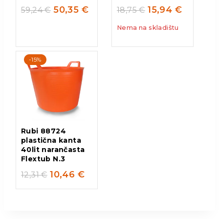
50,35
€
15,94
€
59,24
€
18,75
€
Nema na skladištu
-15%
Rubi 88724
plastična kanta
40lit narančasta
Flextub N.3
10,46
€
12,31
€