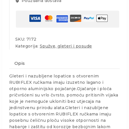
Pouzdana dostava
SKU:
7172
Kategorija:
Spužve, gleteri i posude
Opis
Gleteri i nazubljene lopatice s otvorenim
RUBIFLEX ručkama imaju izuzetno lagano i
otporno aluminijsko pojačanje.Ojačanje i ploča
pričvršćeni su vrlo čvrsto, pomoću pritisnih vijaka
koje je nemoguće ukloniti bez utjecaja na
jedinstvenu prirodu alata.Gleteri i nazubljene
lopatice s otvorenim RUBIFLEX ručkama imaju
posebnu čeličnu ploču visoke otpornosti na
habanje i zaštitu od korozije bezbojnim lakom