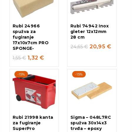
Rubi 24966
Rubi 74942 Inox
spužva za
gleter 12x12mm
fugiranje
28 cm
17x10x7cm PRO
20,95
€
24,65
€
SPONGE-
1,32
€
1,55
€
-15%
-15%
Rubi 21998 kanta
Sigma – 048L7RC
za fugiranje
spužva 30x14x3
SuperPro
trvđa – epoxy