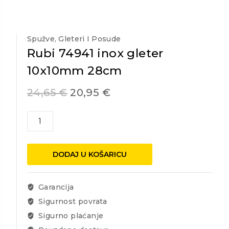
Spužve, Gleteri I Posude
Rubi 74941 inox gleter
10x10mm 28cm
24,65
€
20,95
€
Rubi
74941
inox
gleter
DODAJ U KOŠARICU
10x10mm
28cm
količina
Garancija
Sigurnost povrata
Sigurno plaćanje