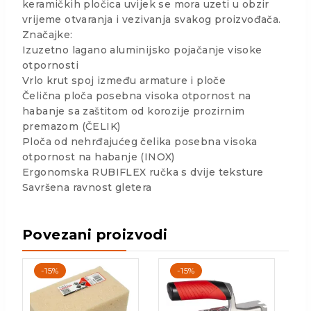
keramičkih pločica uvijek se mora uzeti u obzir
vrijeme otvaranja i vezivanja svakog proizvođača.
Značajke:
Izuzetno lagano aluminijsko pojačanje visoke
otpornosti
Vrlo krut spoj između armature i ploče
Čelična ploča posebna visoka otpornost na
habanje sa zaštitom od korozije prozirnim
premazom (ČELIK)
Ploča od nehrđajućeg čelika posebna visoka
otpornost na habanje (INOX)
Ergonomska RUBIFLEX ručka s dvije teksture
Savršena ravnost gletera
Povezani proizvodi
-15%
-15%