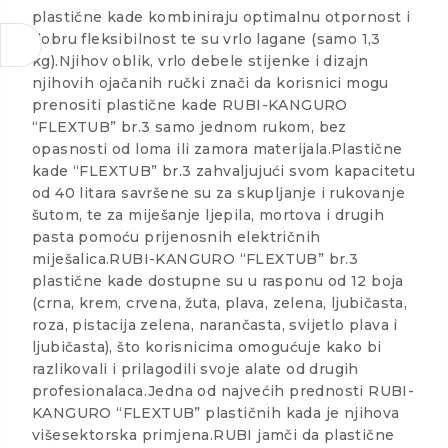
plastične kade kombiniraju optimalnu otpornost i
dobru fleksibilnost te su vrlo lagane (samo 1,3
kg).Njihov oblik, vrlo debele stijenke i dizajn
njihovih ojačanih ručki znači da korisnici mogu
prenositi plastične kade RUBI-KANGURO
“FLEXTUB” br.3 samo jednom rukom, bez
opasnosti od loma ili zamora materijala.Plastične
kade “FLEXTUB” br.3 zahvaljujući svom kapacitetu
od 40 litara savršene su za skupljanje i rukovanje
šutom, te za miješanje ljepila, mortova i drugih
pasta pomoću prijenosnih električnih
miješalica.RUBI-KANGURO “FLEXTUB” br.3
plastične kade dostupne su u rasponu od 12 boja
(crna, krem, crvena, žuta, plava, zelena, ljubičasta,
roza, pistacija zelena, narančasta, svijetlo plava i
ljubičasta), što korisnicima omogućuje kako bi
razlikovali i prilagodili svoje alate od drugih
profesionalaca.Jedna od najvećih prednosti RUBI-
KANGURO “FLEXTUB” plastičnih kada je njihova
višesektorska primjena.RUBI jamči da plastične