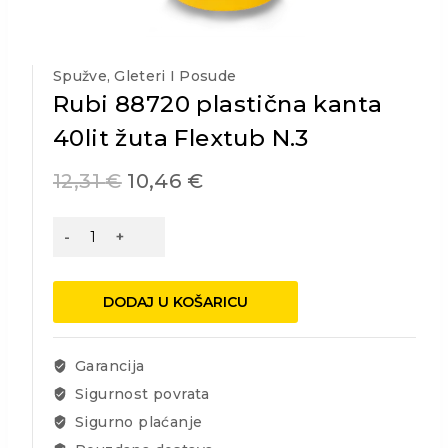
Spužve, Gleteri I Posude
Rubi 88720 plastična kanta
40lit žuta Flextub N.3
12,31
€
10,46
€
Rubi
88720
plastična
kanta
DODAJ U KOŠARICU
40lit
žuta
Flextub
Garancija
N.3
Sigurnost povrata
količina
Sigurno plaćanje