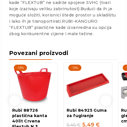
kade “FLEXTUB” ne sadrže spojeve SVHC (tvari
koje izazivaju veliku zabrinutost).Budući da ih je
moguće složiti, korisnici štede prostor u skladištu
i lako ih je transportirati.RUBI-KANGURO
“FLEXTUB” plastične kade izvanredna su opcija
zbog konkurentne cijene i male težine.
Povezani proizvodi
-15%
-15%
Rubi 88726
Rubi 84925 Guma
Ru
plastična kanta
za fugiranje
gl
40lit Crvena
c
5,49
€
6,46
€
Flextub N.3