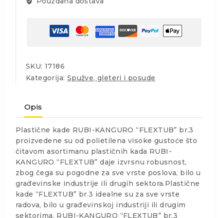
Pouzdana dostava
SKU:
17186
Kategorija:
Spužve, gleteri i posude
Opis
Plastične kade RUBI-KANGURO “FLEXTUB” br.3
proizvedene su od polietilena visoke gustoće što
čitavom asortimanu plastičnih kada RUBI-
KANGURO “FLEXTUB” daje izvrsnu robusnost,
zbog čega su pogodne za sve vrste poslova, bilo u
građevinske industrije ili drugih sektora.Plastične
kade “FLEXTUB” br.3 idealne su za sve vrste
radova, bilo u građevinskoj industriji ili drugim
sektorima. RUBI-KANGURO “FLEXTUB” br.3