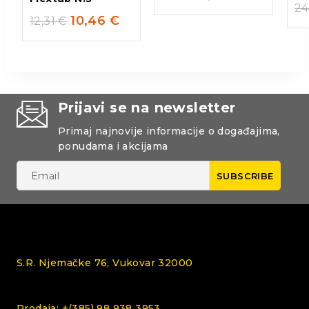
24
10,46
€
12,31
€
Prijavi se na newsletter
Primaj najnovije informacije o događajima,
ponudama i akcijama
S.R. Njemačke 76, Vukovar 32000
Prodaja: +(385) 98 938 3953