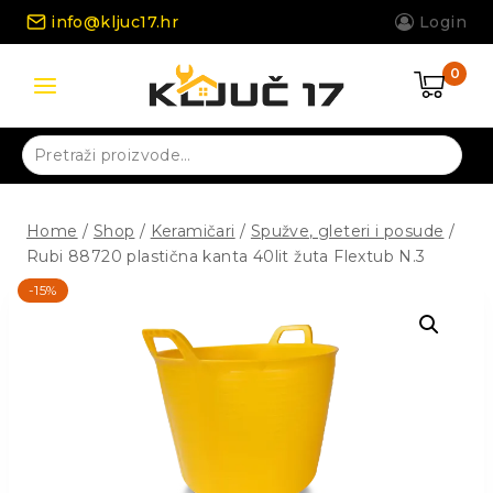
Skip
info@kljuc17.hr
Login
to
content
0
Pretraži:
Home
/
Shop
/
Keramičari
/
Spužve, gleteri i posude
/
Rubi 88720 plastična kanta 40lit žuta Flextub N.3
-15%