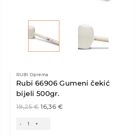
RUBI Oprema
Rubi 66906 Gumeni čekić
bijeli 500gr.
19,25
€
16,36
€
Rubi
66906
Gumeni