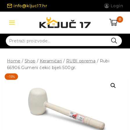
Skip
info@kljuc17.hr
Login
to
content
0
Pretraži:
Home
/
Shop
/
Keramičari
/
RUBI oprema
/
Rubi
66906 Gumeni čekić bijeli 500gr.
-15%