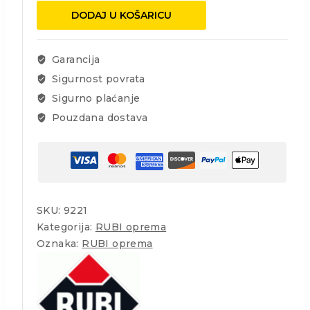
čekić
DODAJ U KOŠARICU
bijeli
500gr.
količina
Garancija
Sigurnost povrata
Sigurno plaćanje
Pouzdana dostava
SKU:
9221
Kategorija:
RUBI oprema
Oznaka:
RUBI oprema