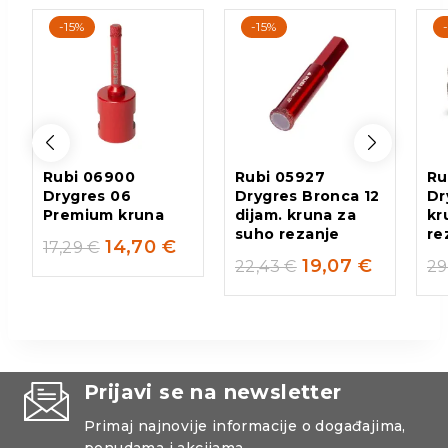
-15%
-15%
Rubi 06900
Rubi 05927
Ru
Drygres 06
Drygres Bronca 12
Dr
Premium kruna
dijam. kruna za
kr
suho rezanje
re
14,70
€
17,29
€
19,07
€
22,43
€
29
Prijavi se na newsletter
Primaj najnovije informacije o događajima,