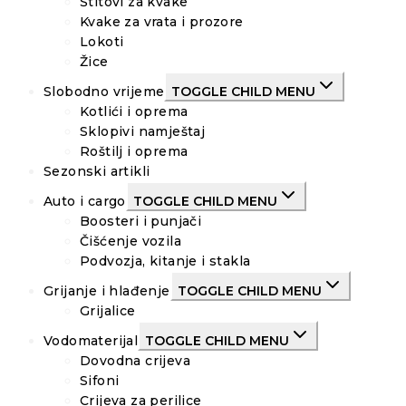
Štitovi za kvake
Kvake za vrata i prozore
Lokoti
Žice
Slobodno vrijeme
TOGGLE CHILD MENU
Kotlići i oprema
Sklopivi namještaj
Roštilj i oprema
Sezonski artikli
Auto i cargo
TOGGLE CHILD MENU
Boosteri i punjači
Čišćenje vozila
Podvozja, kitanje i stakla
Grijanje i hlađenje
TOGGLE CHILD MENU
Grijalice
Vodomaterijal
TOGGLE CHILD MENU
Dovodna crijeva
Sifoni
Crijeva za perilice