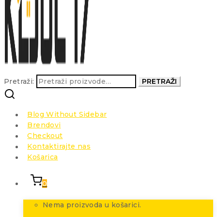
Pretraži:
PRETRAŽI
Blog Without Sidebar
Brendovi
Checkout
Kontaktirajte nas
Košarica
0
Nema proizvoda u košarici.