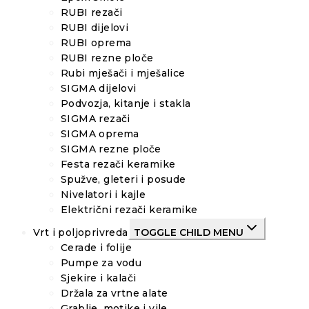
RUBI rezači
RUBI dijelovi
RUBI oprema
RUBI rezne ploče
Rubi mješači i mješalice
SIGMA dijelovi
Podvozja, kitanje i stakla
SIGMA rezači
SIGMA oprema
SIGMA rezne ploče
Festa rezači keramike
Spužve, gleteri i posude
Nivelatori i kajle
Električni rezači keramike
Vrt i poljoprivreda
TOGGLE CHILD MENU
Cerade i folije
Pumpe za vodu
Sjekire i kalači
Držala za vrtne alate
Grablje, motike i vile