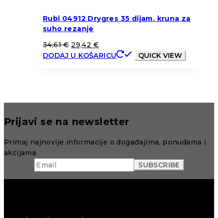
Rubi 04912 Drygres 35 dijam. kruna za
suho rezanje
34,61
€
29,42
€
DODAJ U KOŠARICU
QUICK VIEW
Prijavi se na newsletter
Primaj najnovije informacije o događajima, ponudama i
akcijama