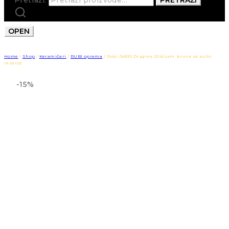
OPEN
Home
/
Shop
/
Keramičari
/
RUBI oprema
/
Rubi 04910 Drygres 20 dijam. kruna za suho
rezanje
-15%