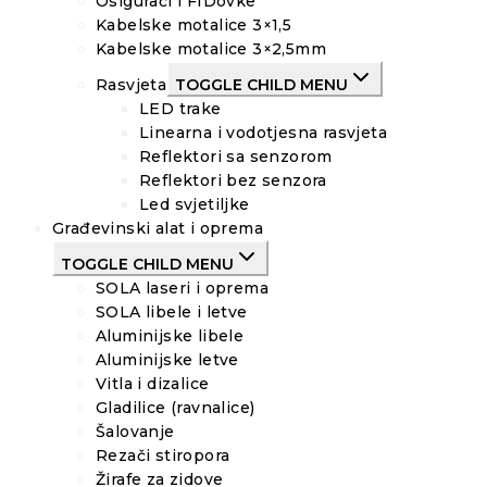
Osigurači i FIDovke
Kabelske motalice 3×1,5
Kabelske motalice 3×2,5mm
Rasvjeta
TOGGLE CHILD MENU
LED trake
Linearna i vodotjesna rasvjeta
Reflektori sa senzorom
Reflektori bez senzora
Led svjetiljke
Građevinski alat i oprema
TOGGLE CHILD MENU
SOLA laseri i oprema
SOLA libele i letve
Aluminijske libele
Aluminijske letve
Vitla i dizalice
Gladilice (ravnalice)
Šalovanje
Rezači stiropora
Žirafe za zidove