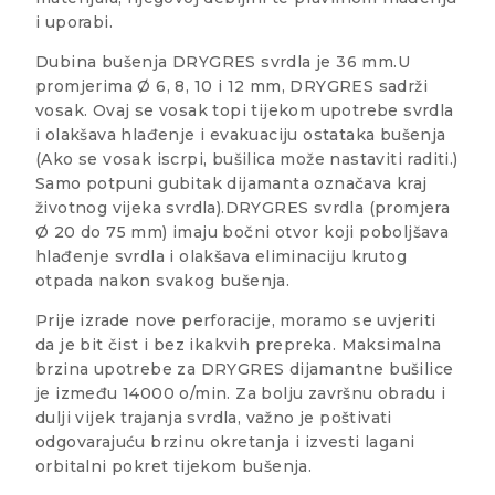
i uporabi.
Dubina bušenja DRYGRES svrdla je 36 mm.U
promjerima Ø 6, 8, 10 i 12 mm, DRYGRES sadrži
vosak. Ovaj se vosak topi tijekom upotrebe svrdla
i olakšava hlađenje i evakuaciju ostataka bušenja
(Ako se vosak iscrpi, bušilica može nastaviti raditi.)
Samo potpuni gubitak dijamanta označava kraj
životnog vijeka svrdla).DRYGRES svrdla (promjera
Ø 20 do 75 mm) imaju bočni otvor koji poboljšava
hlađenje svrdla i olakšava eliminaciju krutog
otpada nakon svakog bušenja.
Prije izrade nove perforacije, moramo se uvjeriti
da je bit čist i bez ikakvih prepreka. Maksimalna
brzina upotrebe za DRYGRES dijamantne bušilice
je između 14000 o/min. Za bolju završnu obradu i
dulji vijek trajanja svrdla, važno je poštivati ​​
odgovarajuću brzinu okretanja i izvesti lagani
orbitalni pokret tijekom bušenja.