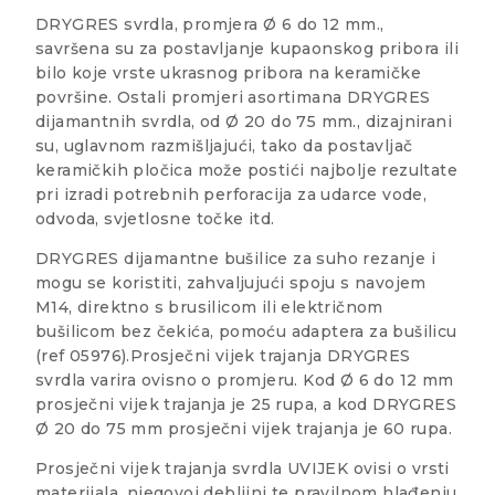
DRYGRES svrdla, promjera Ø 6 do 12 mm.,
savršena su za postavljanje kupaonskog pribora ili
bilo koje vrste ukrasnog pribora na keramičke
površine. Ostali promjeri asortimana DRYGRES
dijamantnih svrdla, od Ø 20 do 75 mm., dizajnirani
su, uglavnom razmišljajući, tako da postavljač
keramičkih pločica može postići najbolje rezultate
pri izradi potrebnih perforacija za udarce vode,
odvoda, svjetlosne točke itd.
DRYGRES dijamantne bušilice za suho rezanje i
mogu se koristiti, zahvaljujući spoju s navojem
M14, direktno s brusilicom ili električnom
bušilicom bez čekića, pomoću adaptera za bušilicu
(ref 05976).Prosječni vijek trajanja DRYGRES
svrdla varira ovisno o promjeru. Kod Ø 6 do 12 mm
prosječni vijek trajanja je 25 rupa, a kod DRYGRES
Ø 20 do 75 mm prosječni vijek trajanja je 60 rupa.
Prosječni vijek trajanja svrdla UVIJEK ovisi o vrsti
materijala, njegovoj debljini te pravilnom hlađenju