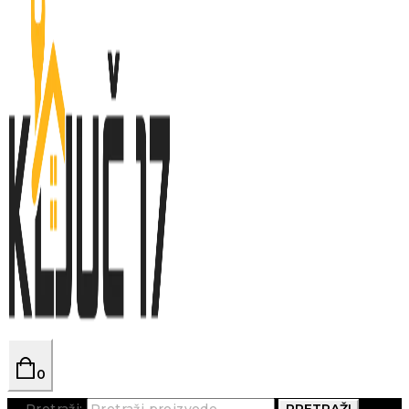
0
Pretraži:
PRETRAŽI