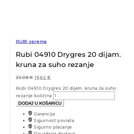
RUBI oprema
Rubi 04910 Drygres 20 dijam.
kruna za suho rezanje
23,08
€
19,62
€
Rubi 04910 Drygres 20 dijam. kruna za suho
rezanje količina
DODAJ U KOŠARICU
Garancija
Sigurnost povrata
Sigurno plaćanje
Pouzdana dostava