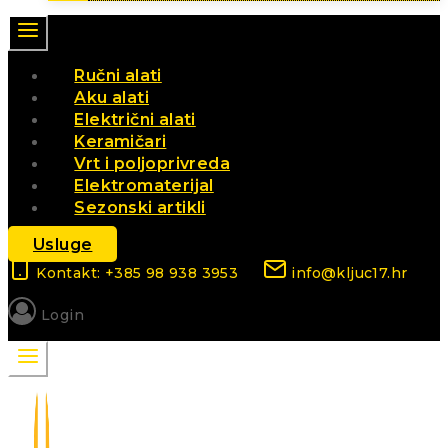
Ručni alati
Aku alati
Električni alati
Keramičari
Vrt i poljoprivreda
Elektromaterijal
Sezonski artikli
Usluge
Kontakt: +385 98 938 3953
info@kljuc17.hr
Login