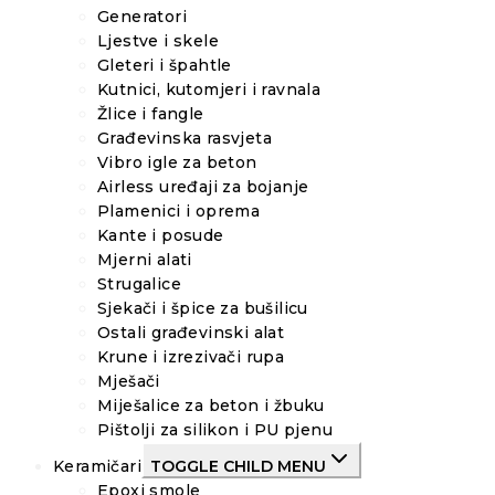
Generatori
Ljestve i skele
Gleteri i špahtle
Kutnici, kutomjeri i ravnala
Žlice i fangle
Građevinska rasvjeta
Vibro igle za beton
Airless uređaji za bojanje
Plamenici i oprema
Kante i posude
Mjerni alati
Strugalice
Sjekači i špice za bušilicu
Ostali građevinski alat
Krune i izrezivači rupa
Mješači
Miješalice za beton i žbuku
Pištolji za silikon i PU pjenu
Keramičari
TOGGLE CHILD MENU
Epoxi smole