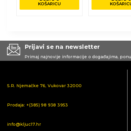
KOŠARICU
KOŠARIC
Prijavi se na newsletter
Primaj najnovije informacije o događajima, pon
S.R. Njemačke 76, Vukovar 32000
Prodaja: +(385) 98 938 3953
info@kljuc17.hr