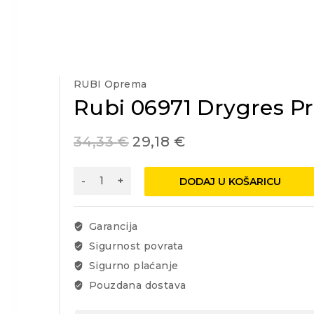
RUBI Oprema
Rubi 06971 Drygres P
34,33
€
29,18
€
Rubi
DODAJ U KOŠARICU
06971
Drygres
Premium
Garancija
kruna
Sigurnost povrata
fi
Sigurno plaćanje
20
količina
Pouzdana dostava