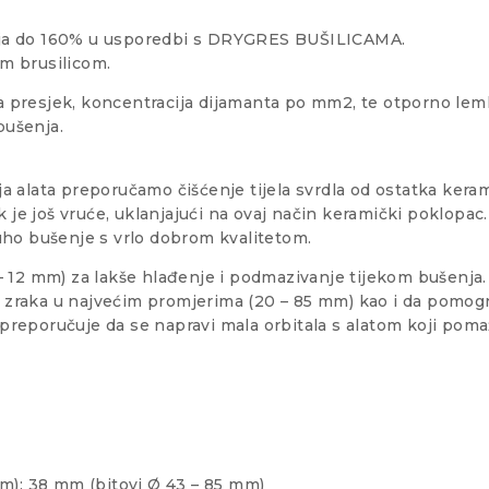
janja do 160% u usporedbi s DRYGRES BUŠILICAMA.
m brusilicom.
ta presjek, koncentracija dijamanta po mm2, te otporno lem
bušenja.
 alata preporučamo čišćenje tijela svrdla od ostatka kera
 je još vruće, uklanjajući na ovaj način keramički poklopac.
uho bušenje s vrlo dobrom kvalitetom.
 12 mm) za lakše hlađenje i podmazivanje tijekom bušenja.
e zraka u najvećim promjerima (20 – 85 mm) kao i da pomogne
 preporučuje da se napravi mala orbitala s alatom koji poma
m); 38 mm (bitovi Ø 43 – 85 mm)