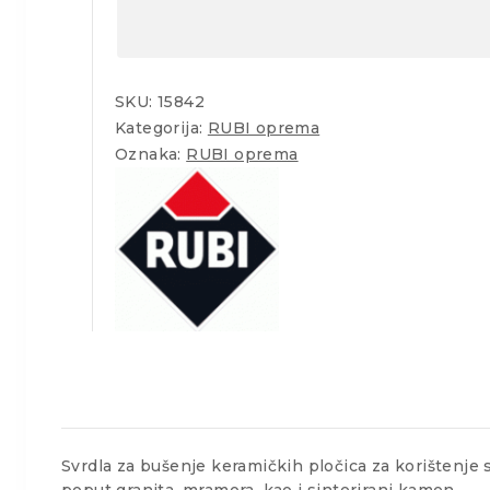
SKU:
15842
Kategorija:
RUBI oprema
Oznaka:
RUBI oprema
Svrdla za bušenje keramičkih pločica za korištenje
poput granita, mramora, kao i sinterirani kamen.