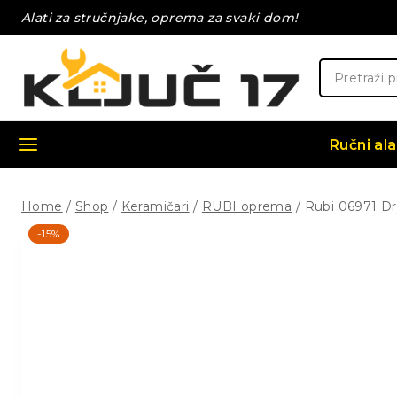
Skip
Alati za stručnjake, oprema za svaki dom!
to
content
Pretraži:
Ručni ala
Home
/
Shop
/
Keramičari
/
RUBI oprema
/
Rubi 06971 Dr
-15%