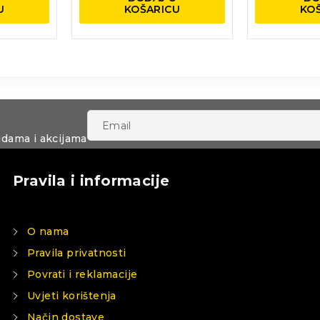
U
KOŠARICU
KO
udama i akcijama
Pravila i informacije
O nama
Pravila privatnosti
Povrati i reklamacije
Uvjeti korištenja
Način dostave