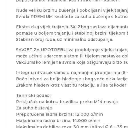
Nude veliku brzinu bušenja i poboljšani vijek tra
Svrdla PREMIUM kvalitete za suho bušenje s kutno
Ekstra dug vijek trajanja. 3X! Zbog sastava dijaman
pomaže u boljem trajanju i stabilnoj brzini tijekom 
Stabilan broj rupa, uz minimalno odstupanje.
SAVJET ZA UPOTREBU: za produljenje vijeka trajanja
može učiniti udarcem alatom ili tijelom nastavka dok
Vakuumsko lemljena svrdla koja osiguravaju brzo s
Integrirani vosak samo u najmanjim promjerima (6 –
Bočni otvori za bolje hlađenje zbog veće cirkulacij
Zrakom hlađen kroz vlastitu rotaciju, ali se također
Tehnički podaci:
Priključak na kutnu brusilicu preko M14 navoja
Za suho bušenje
Preporučena radna brzina: 12.000 o/min
Maksimalna radna brzina: 14.000 o/min
Maksimalna debljina reza: 30 mm (bitovi Ø 6 – 35 m