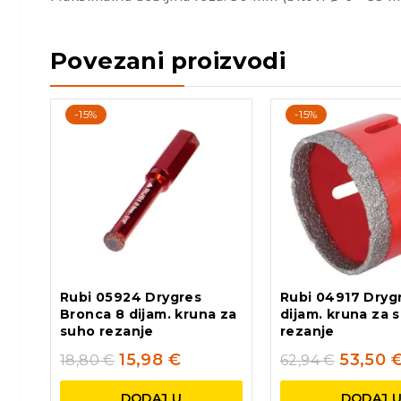
Povezani proizvodi
-15%
-15%
Rubi 05924 Drygres
Rubi 04917 Dryg
Bronca 8 dijam. kruna za
dijam. kruna za 
suho rezanje
rezanje
15,98
€
53,50
18,80
€
62,94
€
DODAJ U
DODAJ 