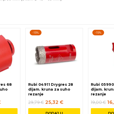
-15%
-15%
res 68
Rubi 04911 Drygres 28
Rubi 05990
suho
dijam. kruna za suho
dijam. krun
rezanje
rezanje
€
25,32
€
16
29,79
€
19,00
€
U
DODAJ U
DO