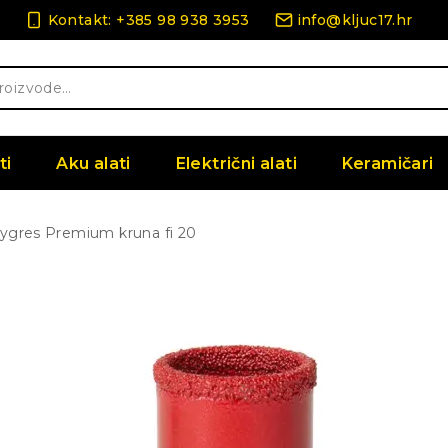
Kontakt: +385 98 938 3953
info@kljuc17.hr
ti
Aku alati
Električni alati
Keramičari
ygres Premium kruna fi 20