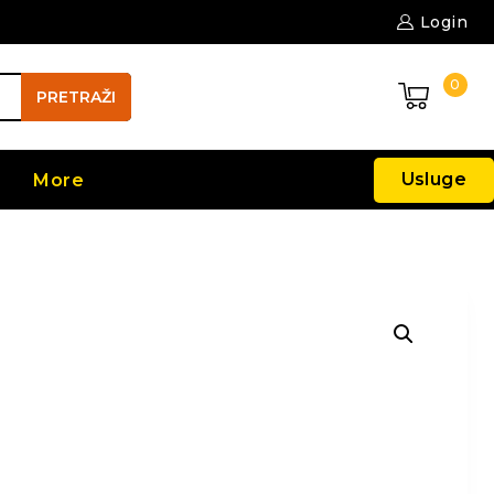
Login
0
PRETRAŽI
Usluge
More