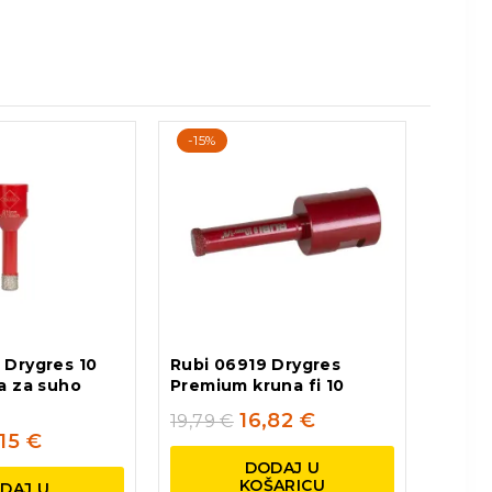
-15%
 Drygres 10
Rubi 06919 Drygres
a za suho
Premium kruna fi 10
16,82
€
19,79
€
,15
€
DODAJ U
KOŠARICU
DAJ U