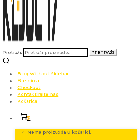
Pretraži:
PRETRAŽI
Blog Without Sidebar
Brendovi
Checkout
Kontaktirajte nas
Košarica
0
Nema proizvoda u košarici.