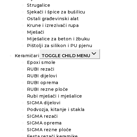
Strugalice
Sjekači i špice za bušilicu
Ostali građevinski alat
Krune i izrezivači rupa
Mješači
Miješalice za beton i žbuku
Pištolji za silikon i PU pjenu
Keramičari
TOGGLE CHILD MENU
Epoxi smole
RUBI rezači
RUBI dijelovi
RUBI oprema
RUBI rezne ploče
Rubi mješači i mješalice
SIGMA dijelovi
Podvozja, kitanje i stakla
SIGMA rezači
SIGMA oprema
SIGMA rezne ploče
Festa rezači keramike