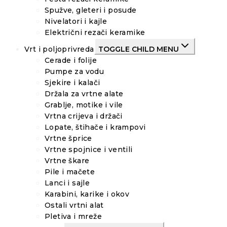
Spužve, gleteri i posude
Nivelatori i kajle
Električni rezači keramike
Vrt i poljoprivreda
TOGGLE CHILD MENU
Cerade i folije
Pumpe za vodu
Sjekire i kalači
Držala za vrtne alate
Grablje, motike i vile
Vrtna crijeva i držači
Lopate, štihače i krampovi
Vrtne šprice
Vrtne spojnice i ventili
Vrtne škare
Pile i mačete
Lanci i sajle
Karabini, karike i okov
Ostali vrtni alat
Pletiva i mreže