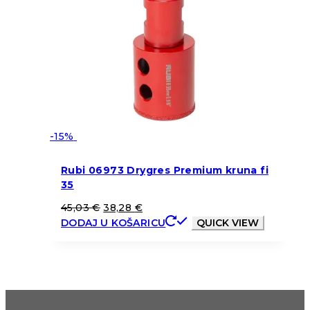
-15%
Rubi 06973 Drygres Premium kruna fi
35
45,03
€
38,28
€
DODAJ U KOŠARICU
QUICK VIEW