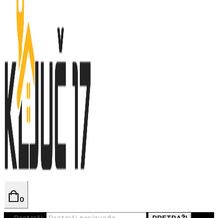
0
Pretraži:
PRETRAŽI