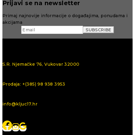
Prijavi se na newsletter
Primaj najnovije informacije o događajima, ponudama i
akcijama
S.R. Njemačke 76, Vukovar 32000
Prodaja: +(385) 98 938 3953
info@kljuc17.hr