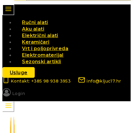
Ručni alati
Aku alati
Električni alati
Keramičari
Vrt i poljoprivreda
Elektromaterijal
Sezonski artikli
Usluge
Kontakt: +385 98 938 3953
info@kljuc17.hr
Login