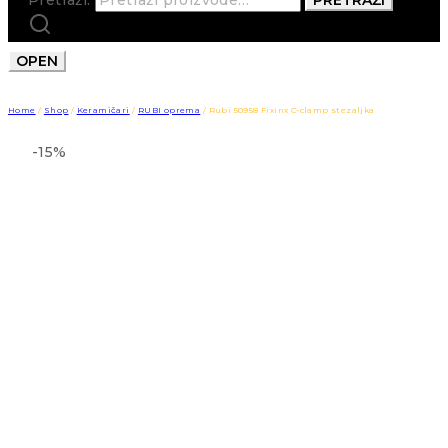
OPEN
Home
/
Shop
/
Keramičari
/
RUBI oprema
/
Rubi 50958 Fixinx C-clamp stezaljka
-15%