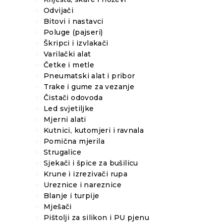
Odvijači
Bitovi i nastavci
Poluge (pajseri)
Škripci i izvlakači
Varilački alat
Četke i metle
Pneumatski alat i pribor
Trake i gume za vezanje
Čistači odovoda
Led svjetiljke
Mjerni alati
Kutnici, kutomjeri i ravnala
Pomična mjerila
Strugalice
Sjekači i špice za bušilicu
Krune i izrezivači rupa
Ureznice i nareznice
Blanje i turpije
Mješači
Pištolji za silikon i PU pjenu