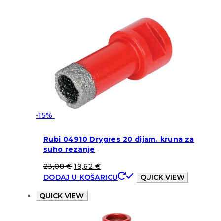
-15%
Rubi 04910 Drygres 20 dijam. kruna za
suho rezanje
23,08
€
19,62
€
DODAJ U KOŠARICU
QUICK VIEW
QUICK VIEW