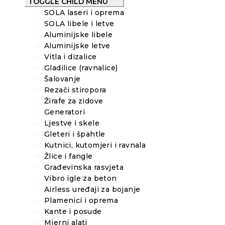
TOGGLE CHILD MENU
SOLA laseri i oprema
SOLA libele i letve
Aluminijske libele
Aluminijske letve
Vitla i dizalice
Gladilice (ravnalice)
Šalovanje
Rezači stiropora
Žirafe za zidove
Generatori
Ljestve i skele
Gleteri i špahtle
Kutnici, kutomjeri i ravnala
Žlice i fangle
Građevinska rasvjeta
Vibro igle za beton
Airless uređaji za bojanje
Plamenici i oprema
Kante i posude
Mjerni alati