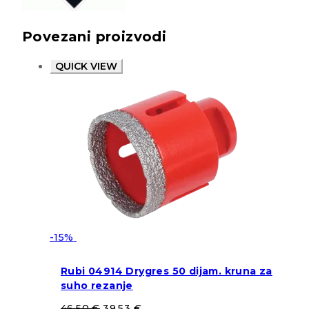
Povezani proizvodi
QUICK VIEW
-15%
Rubi 04914 Drygres 50 dijam. kruna za
suho rezanje
46,50
€
39,53
€