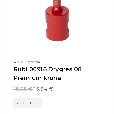
RUBI Oprema
Rubi 06918 Drygres 08
Premium kruna
18,05
€
15,34
€
Rubi
06918
Drygres