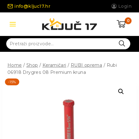
Skip
info@kljuc17.hr
Login
to
content
0
Pretraži:
Home
/
Shop
/
Keramičari
/
RUBI oprema
/
Rubi
06918 Drygres 08 Premium kruna
-15%