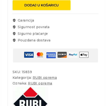
08
DODAJ U KOŠARICU
Premium
kruna
količina
Garancija
Sigurnost povrata
Sigurno plaćanje
Pouzdana dostava
SKU:
15839
Kategorija:
RUBI oprema
Oznaka:
RUBI oprema