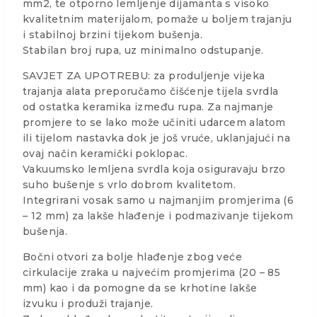
mm2, te otporno lemljenje dijamanta s visoko
kvalitetnim materijalom, pomaže u boljem trajanju
i stabilnoj brzini tijekom bušenja.
Stabilan broj rupa, uz minimalno odstupanje.
SAVJET ZA UPOTREBU: za produljenje vijeka
trajanja alata preporučamo čišćenje tijela svrdla
od ostatka keramika između rupa. Za najmanje
promjere to se lako može učiniti udarcem alatom
ili tijelom nastavka dok je još vruće, uklanjajući na
ovaj način keramički poklopac.
Vakuumsko lemljena svrdla koja osiguravaju brzo
suho bušenje s vrlo dobrom kvalitetom.
Integrirani vosak samo u najmanjim promjerima (6
– 12 mm) za lakše hlađenje i podmazivanje tijekom
bušenja.
Bočni otvori za bolje hlađenje zbog veće
cirkulacije zraka u najvećim promjerima (20 – 85
mm) kao i da pomogne da se krhotine lakše
izvuku i produži trajanje.