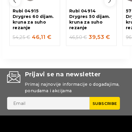
Rubi 04915
Rubi 04914
57
Drygres 60 dijam.
Drygres 50 dijam.
Dr
kruna za suho
kruna za suho
kr
rezanje
rezanje
re
46,11
€
39,53
€
54,25
€
46,50
€
96
Prijavi se na newsletter
Primaj najnovije informacije o događajima,
ponudama i akcijama