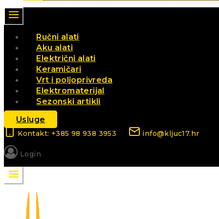
Ručni alati
Aku alati
Električni alati
Keramičari
Vrt i poljoprivreda
Elektromaterijal
Sezonski artikli
Usluge
Kontakt: +385 98 938 3953
info@kljuc17.hr
Login