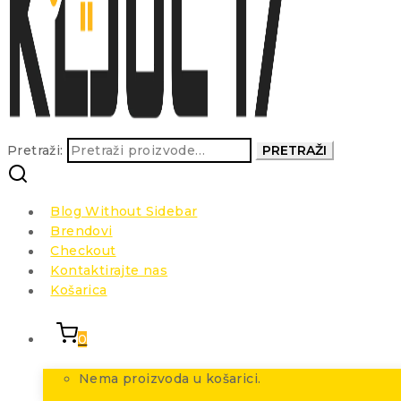
Pretraži:
PRETRAŽI
Blog Without Sidebar
Brendovi
Checkout
Kontaktirajte nas
Košarica
0
Nema proizvoda u košarici.