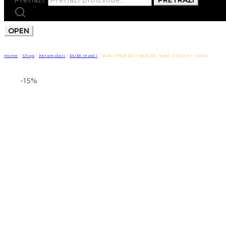
OPEN
Home
/
Shop
/
Keramičari
/
RUBI rezači
/
Rubi 27923 RCH-1600 RS rezač pločica + torba
-15%