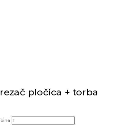
ezač pločica + torba
ičina