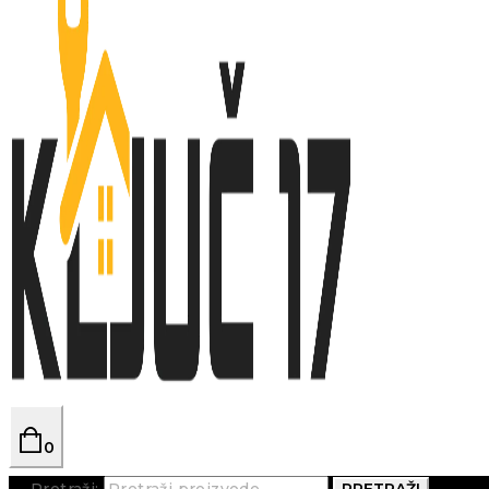
0
Pretraži:
PRETRAŽI