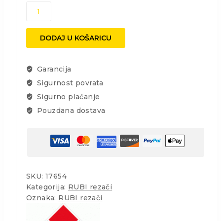
Rubi
HIT
0850
DODAJ U KOŠARICU
N
bez
torbe-
Garancija
rezač
keramičkih
Sigurnost povrata
pločica
Sigurno plaćanje
85cm
Pouzdana dostava
količina
SKU:
17654
Kategorija:
RUBI rezači
Oznaka:
RUBI rezači