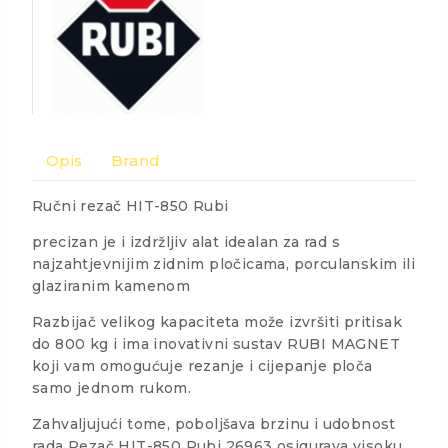
Opis
Brand
Ručni rezač HIT-850 Rubi
precizan je i izdržljiv alat idealan za rad s
najzahtjevnijim zidnim pločicama, porculanskim ili
glaziranim kamenom
Razbijač velikog kapaciteta može izvršiti pritisak
do 800 kg i ima inovativni sustav RUBI MAGNET
koji vam omogućuje rezanje i cijepanje ploča
samo jednom rukom.
Zahvaljujući tome, poboljšava brzinu i udobnost
rada Rezač HIT-850 Rubi 26963 osigurava visoku