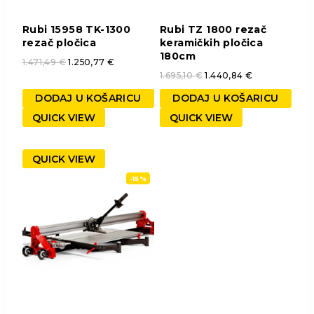
Rubi 15958 TK-1300
Rubi TZ 1800 rezač
rezač pločica
keramičkih pločica
180cm
1.471,49
€
1.250,77
€
1.695,10
€
1.440,84
€
DODAJ U KOŠARICU
DODAJ U KOŠARICU
QUICK VIEW
QUICK VIEW
QUICK VIEW
-15%