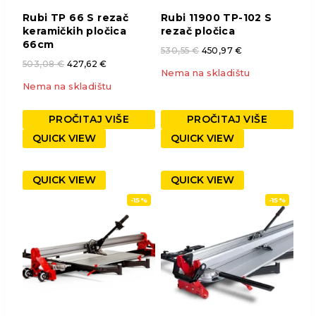
Rubi TP 66 S rezač
Rubi 11900 TP-102 S
keramičkih pločica
rezač pločica
66cm
530,55
€
450,97
€
503,08
€
427,62
€
Nema na skladištu
Nema na skladištu
PROČITAJ VIŠE
PROČITAJ VIŠE
QUICK VIEW
QUICK VIEW
QUICK VIEW
QUICK VIEW
-15%
-15%