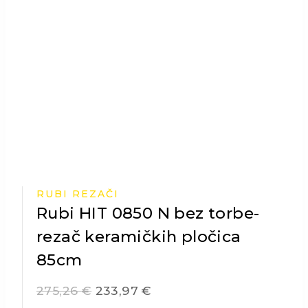
RUBI REZAČI
Rubi HIT 0850 N bez torbe-
rezač keramičkih pločica
85cm
275,26
€
233,97
€