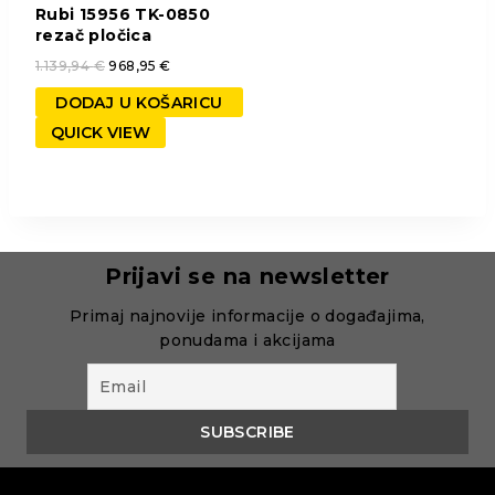
Rubi 15956 TK-0850
rezač pločica
1.139,94
€
968,95
€
DODAJ U KOŠARICU
QUICK VIEW
Prijavi se na newsletter
Primaj najnovije informacije o događajima,
ponudama i akcijama