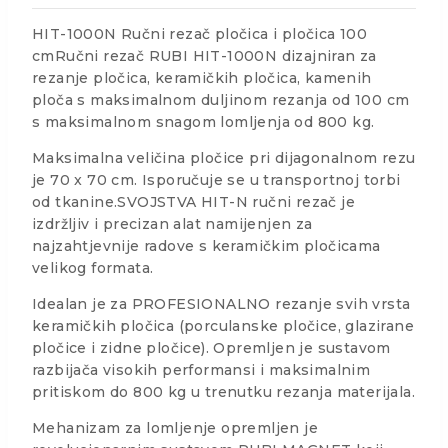
HIT-1000N Ručni rezač pločica i pločica 100
cmRučni rezač RUBI HIT-1000N dizajniran za
rezanje pločica, keramičkih pločica, kamenih
ploča s maksimalnom duljinom rezanja od 100 cm
s maksimalnom snagom lomljenja od 800 kg.
Maksimalna veličina pločice pri dijagonalnom rezu
je 70 x 70 cm. Isporučuje se u transportnoj torbi
od tkanine.SVOJSTVA HIT-N ručni rezač je
izdržljiv i precizan alat namijenjen za
najzahtjevnije radove s keramičkim pločicama
velikog formata.
Idealan je za PROFESIONALNO rezanje svih vrsta
keramičkih pločica (porculanske pločice, glazirane
pločice i zidne pločice). Opremljen je sustavom
razbijača visokih performansi i maksimalnim
pritiskom do 800 kg u trenutku rezanja materijala.
Mehanizam za lomljenje opremljen je