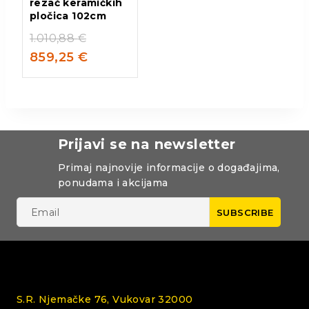
rezač keramičkih
pločica 102cm
1.010,88
€
859,25
€
Prijavi se na newsletter
Primaj najnovije informacije o događajima,
ponudama i akcijama
S.R. Njemačke 76, Vukovar 32000