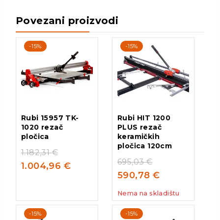
Povezani proizvodi
-15%
-15%
Rubi 15957 TK-
Rubi HIT 1200
1020 rezač
PLUS rezač
pločica
keramičkih
pločica 120cm
1.182,31
€
695,03
€
1.004,96
€
590,78
€
Nema na skladištu
-15%
-15%