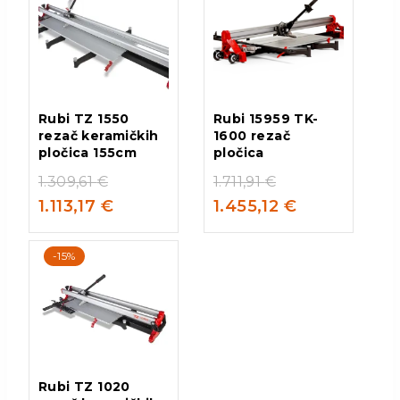
Rubi TZ 1550
Rubi 15959 TK-
rezač keramičkih
1600 rezač
pločica 155cm
pločica
1.309,61
€
1.711,91
€
1.113,17
€
1.455,12
€
-15%
Rubi TZ 1020