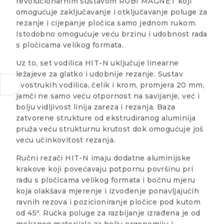
revolucionarnim sustavom RUBI MAGNET koji
omogućuje zaključavanje i otključavanje poluge za
rezanje i cijepanje pločica samo jednom rukom.
Istodobno omogućuje veću brzinu i udobnost rada
s pločicama velikog formata.
Uz to, set vodilica HIT-N uključuje linearne
ležajeve za glatko i udobnije rezanje. Sustav
dvostrukih vodilica, čelik i krom, promjera 20 mm,
jamči ne samo veću otpornost na savijanje, već i
bolju vidljivost linija zareza i rezanja. Baza
zatvorene strukture od ekstrudiranog aluminija
pruža veću strukturnu krutost dok omogućuje još
veću učinkovitost rezanja.
Ručni rezači HIT-N imaju dodatne aluminijske
krakove koji povećavaju potpornu površinu pri
radu s pločicama velikog formata i bočnu mjeru
koja olakšava mjerenje i izvođenje ponavljajućih
ravnih rezova i pozicioniranje pločice pod kutom
od 45º. Ručka poluge za razbijanje izrađena je od