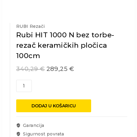
RUBI Rezači
Rubi HIT 1000 N bez torbe-
rezač keramičkih pločica
100cm
340,29
€
289,25
€
Rubi
HIT
1000
N
DODAJ U KOŠARICU
bez
torbe-
rezač
Garancija
keramičkih
Sigurnost povrata
pločica