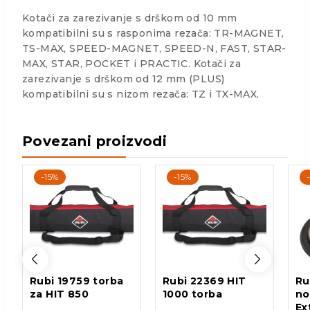
Kotači za zarezivanje s drškom od 10 mm
kompatibilni su s rasponima rezača: TR-MAGNET,
TS-MAX, SPEED-MAGNET, SPEED-N, FAST, STAR-
MAX, STAR, POCKET i PRACTIC. Kotači za
zarezivanje s drškom od 12 mm (PLUS)
kompatibilni su s nizom rezača: TZ i TX-MAX.
Povezani proizvodi
-15%
-15%
Rubi 19759 torba
Rubi 22369 HIT
Ru
za HIT 850
1000 torba
no
Ex