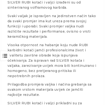
SILVER RUBI kotači i valjci izrađeni su od
sinteriranog volframovog karbida.
Svaki valjak je ispravljen na jedinstven način tako
da svaki promjer ima kut ureza prema svojoj
funkciji i uporabi. Svaki promjer valjka nudi
različite rezultate i performanse, ovisno o vrsti
keramičkog materijala.
Visoka otpornost na habanje koju nude RUBI
karbidni kotači jamči profesionalcima život i
kvalitetu završne obrade koja ispunjava
očekivanja. Za ispravan rad SILVER kotača i
valjaka, zarezivanje uvijek mora biti kontinuirano i
homogeno, bez pretjeranog pritiska ili
nepotrebnih prolaza.
Prilagodba promjera valjka i načina grebanja sa
svakom vrstom materijala uvijek će jamčiti
najbolje rezultate.
SILVER RUBI kotači i valjci prikladni su za