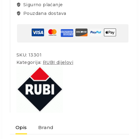
Sigurno plaćanje
TX
količina
Pouzdana dostava
SKU:
13301
Kategorija:
RUBI dijelovi
Opis
Brand