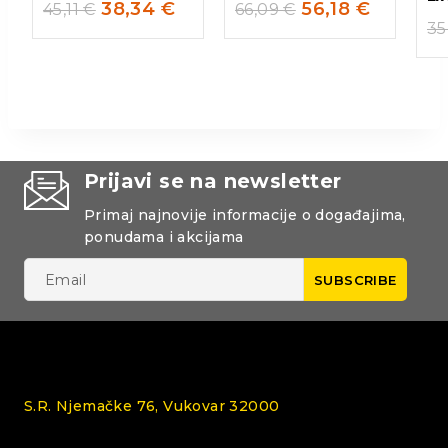
38,34
€
56,18
€
45,11
€
66,09
€
35
Prijavi se na newsletter
Primaj najnovije informacije o događajima,
ponudama i akcijama
S.R. Njemačke 76, Vukovar 32000