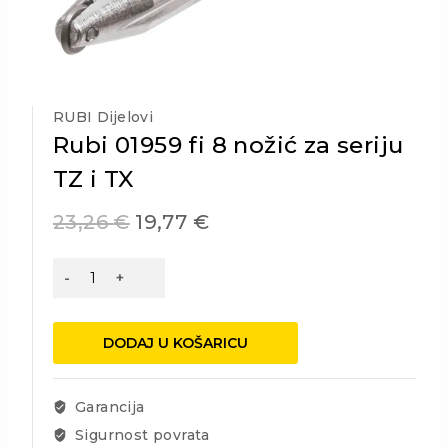
RUBI Dijelovi
Rubi 01959 fi 8 nožić za seriju
TZ i TX
23,26
€
19,77
€
Rubi
01959
fi
8
DODAJ U KOŠARICU
nožić
za
seriju
Garancija
TZ
Sigurnost povrata
i