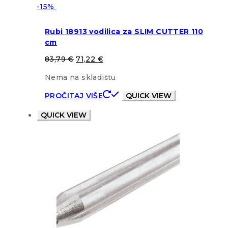
-15%
Rubi 18913 vodilica za SLIM CUTTER 110
cm
83,79
€
71,22
€
Nema na skladištu
PROČITAJ VIŠE
QUICK VIEW
QUICK VIEW