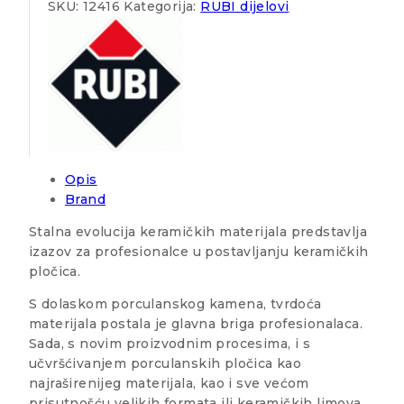
SKU:
12416
Kategorija:
RUBI dijelovi
Opis
Brand
Stalna evolucija keramičkih materijala predstavlja
izazov za profesionalce u postavljanju keramičkih
pločica.
S dolaskom porculanskog kamena, tvrdoća
materijala postala je glavna briga profesionalaca.
Sada, s novim proizvodnim procesima, i s
učvršćivanjem porculanskih pločica kao
najraširenijeg materijala, kao i sve većom
prisutnošću velikih formata ili keramičkih limova,