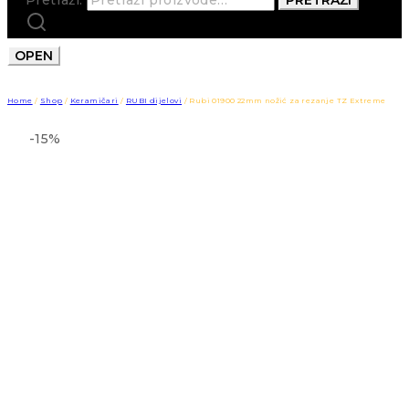
OPEN
Home
/
Shop
/
Keramičari
/
RUBI dijelovi
/
Rubi 01900 22mm nožić za rezanje TZ Extreme
-15%