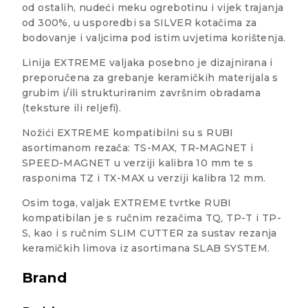
od ostalih, nudeći meku ogrebotinu i vijek trajanja
od 300%, u usporedbi sa SILVER kotačima za
bodovanje i valjcima pod istim uvjetima korištenja.
Linija EXTREME valjaka posebno je dizajnirana i
preporučena za grebanje keramičkih materijala s
grubim i/ili strukturiranim završnim obradama
(teksture ili reljefi).
Nožići EXTREME kompatibilni su s RUBI
asortimanom rezača: TS-MAX, TR-MAGNET i
SPEED-MAGNET u verziji kalibra 10 mm te s
rasponima TZ i TX-MAX u verziji kalibra 12 mm.
Osim toga, valjak EXTREME tvrtke RUBI
kompatibilan je s ručnim rezačima TQ, TP-T i TP-
S, kao i s ručnim SLIM CUTTER za sustav rezanja
keramičkih limova iz asortimana SLAB SYSTEM.
Brand