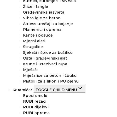
Kutnici, kutomjeri i ravnala
Žlice i fangle
Građevinska rasvjeta
Vibro igle za beton
Airless uređaji za bojanje
Plamenici i oprema
Kante i posude
Mjerni alati
Strugalice
Sjekači i špice za bušilicu
Ostali građevinski alat
Krune i izrezivači rupa
Mješači
Miješalice za beton i žbuku
Pištolji za silikon i PU pjenu
Keramičari
TOGGLE CHILD MENU
Epoxi smole
RUBI rezači
RUBI dijelovi
RUBI oprema