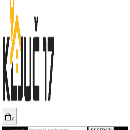
0
Pretraži:
PRETRAŽI