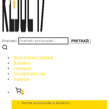
Pretraži:
PRETRAŽI
Blog Without Sidebar
Brendovi
Checkout
Kontaktirajte nas
Košarica
0
Nema proizvoda u košarici.