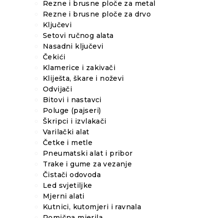
Rezne i brusne ploče za metal
Rezne i brusne ploče za drvo
Ključevi
Setovi ručnog alata
Nasadni ključevi
Čekići
Klamerice i zakivači
Kliješta, škare i noževi
Odvijači
Bitovi i nastavci
Poluge (pajseri)
Škripci i izvlakači
Varilački alat
Četke i metle
Pneumatski alat i pribor
Trake i gume za vezanje
Čistači odovoda
Led svjetiljke
Mjerni alati
Kutnici, kutomjeri i ravnala
Pomična mjerila