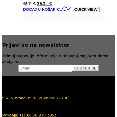
45,11
€
38,34
€
DODAJ U KOŠARICU
QUICK VIEW
Prijavi se na newsletter
Primaj najnovije informacije o događajima, ponudama i
akcijama
S.R. Njemačke 76, Vukovar 32000
Prodaja: +(385) 98 938 3953