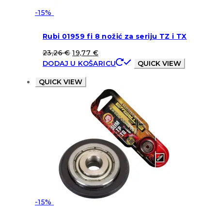
-15%
Rubi 01959 fi 8 nožić za seriju TZ i TX
23,26
€
19,77
€
DODAJ U KOŠARICU
QUICK VIEW
QUICK VIEW
-15%