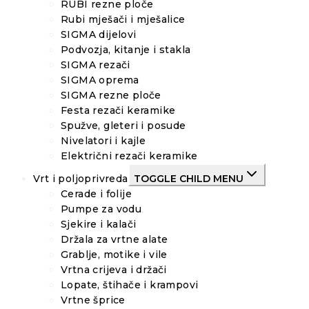
RUBI rezne ploče
Rubi mješači i mješalice
SIGMA dijelovi
Podvozja, kitanje i stakla
SIGMA rezači
SIGMA oprema
SIGMA rezne ploče
Festa rezači keramike
Spužve, gleteri i posude
Nivelatori i kajle
Električni rezači keramike
Vrt i poljoprivreda
TOGGLE CHILD MENU
Cerade i folije
Pumpe za vodu
Sjekire i kalači
Držala za vrtne alate
Grablje, motike i vile
Vrtna crijeva i držači
Lopate, štihače i krampovi
Vrtne šprice