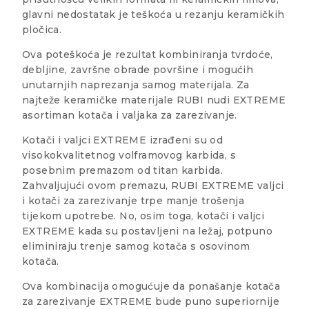
glavni nedostatak je teškoća u rezanju keramičkih
pločica.
Ova poteškoća je rezultat kombiniranja tvrdoće,
debljine, završne obrade površine i mogućih
unutarnjih naprezanja samog materijala. Za
najteže keramičke materijale RUBI nudi EXTREME
asortiman kotača i valjaka za zarezivanje.
Kotači i valjci EXTREME izrađeni su od
visokokvalitetnog volframovog karbida, s
posebnim premazom od titan karbida.
Zahvaljujući ovom premazu, RUBI EXTREME valjci
i kotači za zarezivanje trpe manje trošenja
tijekom upotrebe. No, osim toga, kotači i valjci
EXTREME kada su postavljeni na ležaj, potpuno
eliminiraju trenje samog kotača s osovinom
kotača.
Ova kombinacija omogućuje da ponašanje kotača
za zarezivanje EXTREME bude puno superiornije