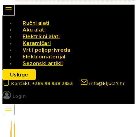
Ručni alati
Aku alati
Električni alati
Keramičari
Vrt i poljoprivreda
Elektromaterijal
Sezonski artikli
Usluge
Kontakt: +385 98 938 3953
info@kljuc17.hr
Login