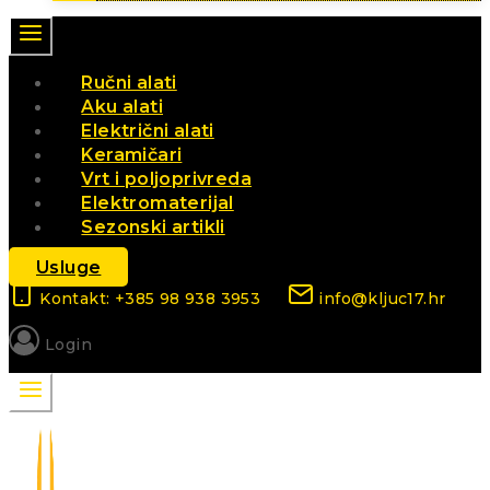
Ručni alati
Aku alati
Električni alati
Keramičari
Vrt i poljoprivreda
Elektromaterijal
Sezonski artikli
Usluge
Kontakt: +385 98 938 3953
info@kljuc17.hr
Login