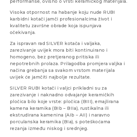
performanse, ovisno o vrsti keramičkog materijala.
Visoka otpornost na habanje koju nude RUBI
karbidni kotači jamči profesionalcima život i
kvalitetu završne obrade koja ispunjava
očekivanja.
Za ispravan rad SILVER kotača i valjaka,
zarezivanje uvijek mora biti kontinuirano i
homogeno, bez pretjeranog pritiska ili
nepotrebnih prolaza. Prilagodba promjera valjka i
načina grebanja sa svakom vrstom materijala
uvijek će jamčiti najbolje rezultate.
SILVER RUBI kotači i valjci prikladni su za
zarezivanje i naknadno odvajanje keramičkih
pločica bilo koje vrste: pločica (BIII), emajlirana
kamena keramika (BIb – BIIa), rustikalna ili
ekstrudirana kamenina (AIb – AII) i naravno
porculanska keramika (BIa), s poteškoćama
rezanja između niskog i srednjeg.