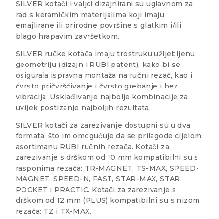
SILVER kotači i valjci dizajnirani su uglavnom za
rad s keramičkim materijalima koji imaju
emajlirane ili prirodne površine s glatkim i/ili
blago hrapavim završetkom.
SILVER ručke kotača imaju trostruku užljebljenu
geometriju (dizajn i RUBI patent), kako bi se
osigurala ispravna montaža na ručni rezač, kao i
čvrsto pričvršćivanje i čvrsto grebanje i bez
vibracija. Usklađivanje najbolje kombinacije za
uvijek postizanje najboljih rezultata.
SILVER kotači za zarezivanje dostupni su u dva
formata, što im omogućuje da se prilagode cijelom
asortimanu RUBI ručnih rezača. Kotači za
zarezivanje s drškom od 10 mm kompatibilni su s
rasponima rezača: TR-MAGNET, TS-MAX, SPEED-
MAGNET, SPEED-N, FAST, STAR-MAX, STAR,
POCKET i PRACTIC. Kotači za zarezivanje s
drškom od 12 mm (PLUS) kompatibilni su s nizom
rezača: TZ i TX-MAX.