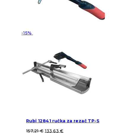
-15%
Rubi 12841 ručka za rezač TP-S
157,21
€
133,63
€