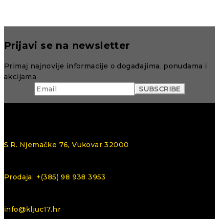
Prijavi se na newsletter
Primaj najnovije informacije o događajima, ponudama i
akcijama
S.R. Njemačke 76, Vukovar 32000
Prodaja: +(385) 98 938 3953
info@kljuc17.hr