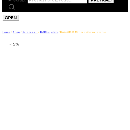
OPEN
Home
/
Shop
/
Keramičari
/
RUBI dijelovi
/
Rubi 01950 18mm nožić za rezanje
-15%