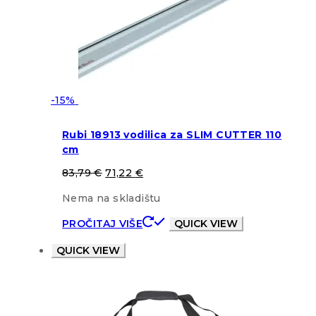
-15%
Rubi 18913 vodilica za SLIM CUTTER 110
cm
83,79
€
71,22
€
Nema na skladištu
PROČITAJ VIŠE
QUICK VIEW
QUICK VIEW