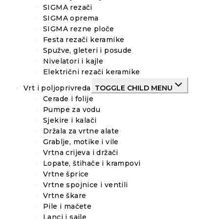
SIGMA rezači
SIGMA oprema
SIGMA rezne ploče
Festa rezači keramike
Spužve, gleteri i posude
Nivelatori i kajle
Električni rezači keramike
Vrt i poljoprivreda
TOGGLE CHILD MENU
Cerade i folije
Pumpe za vodu
Sjekire i kalači
Držala za vrtne alate
Grablje, motike i vile
Vrtna crijeva i držači
Lopate, štihače i krampovi
Vrtne šprice
Vrtne spojnice i ventili
Vrtne škare
Pile i mačete
Lanci i sajle