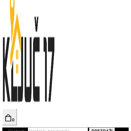
0
Pretraži:
PRETRAŽI