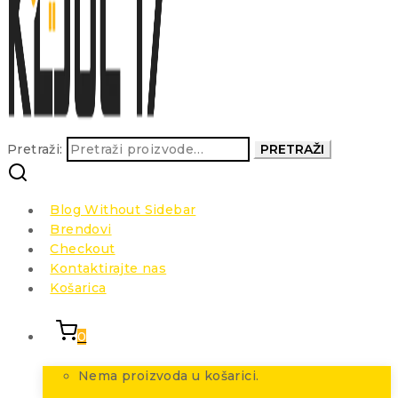
Pretraži:
PRETRAŽI
Blog Without Sidebar
Brendovi
Checkout
Kontaktirajte nas
Košarica
0
Nema proizvoda u košarici.