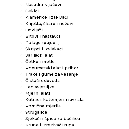
Nasadni ključevi
Čekići
Klamerice i zakivači
Kliješta, škare i noževi
Odvijači
Bitovi i nastavci
Poluge (pajseri)
Škripci i izvlakači
Varilački alat
Četke i metle
Pneumatski alat i pribor
Trake i gume za vezanje
Čistači odovoda
Led svjetiljke
Mjerni alati
Kutnici, kutomjeri i ravnala
Pomična mjerila
Strugalice
Sjekači i špice za bušilicu
Krune i izrezivači rupa