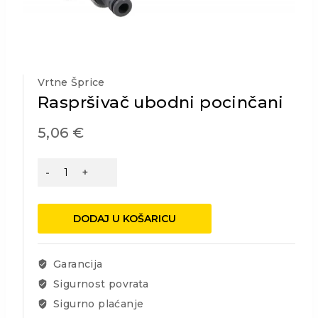
Vrtne Šprice
Raspršivač ubodni pocinčani
5,06
€
Raspršivač
ubodni
pocinčani
količina
DODAJ U KOŠARICU
Garancija
Sigurnost povrata
Sigurno plaćanje