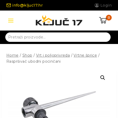
Skip
info@kljuc17.hr
Login
to
content
0
Pretraži:
Home
/
Shop
/
Vrt i poljoprivreda
/
Vrtne šprice
/
Raspršivač ubodni pocinčani