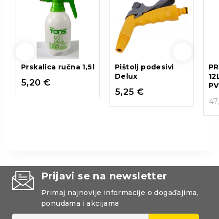
Prskalica ručna 1,5l
Pištolj podesivi
PR
Delux
12
5,20
€
PV
5,25
€
47
Prijavi se na newsletter
Primaj najnovije informacije o događajima,
ponudama i akcijama