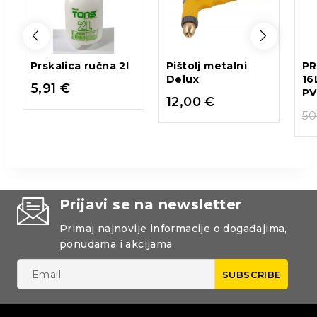
Prskalica ručna 2l
Pištolj metalni
PR
Delux
16
5,91
€
PV
12,00
€
50
Prijavi se na newsletter
Primaj najnovije informacije o događajima,
ponudama i akcijama