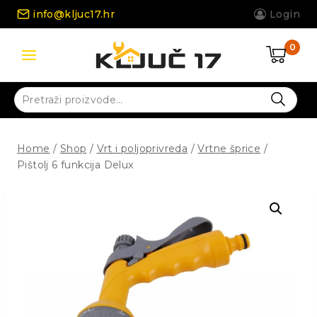
Skip
info@kljuc17.hr
Login
to
content
0
Pretraži:
Home
/
Shop
/
Vrt i poljoprivreda
/
Vrtne šprice
/
Pištolj 6 funkcija Delux