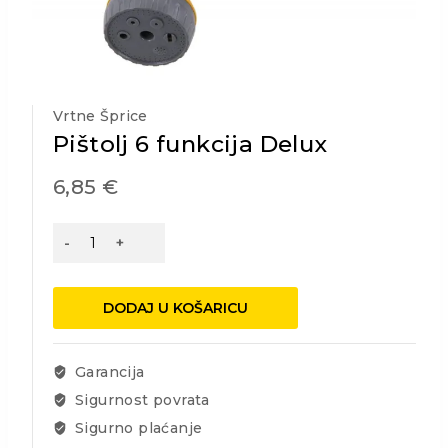
Vrtne Šprice
Pištolj 6 funkcija Delux
6,85
€
Pištolj
6
funkcija
Delux
DODAJ U KOŠARICU
količina
Garancija
Sigurnost povrata
Sigurno plaćanje