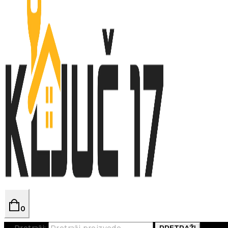
0
Pretraži:
PRETRAŽI