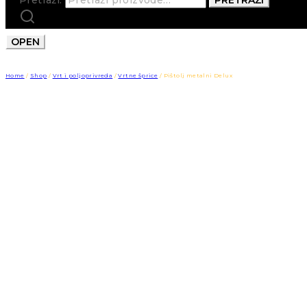
OPEN
Home
/
Shop
/
Vrt i poljoprivreda
/
Vrtne šprice
/
Pištolj metalni Delux