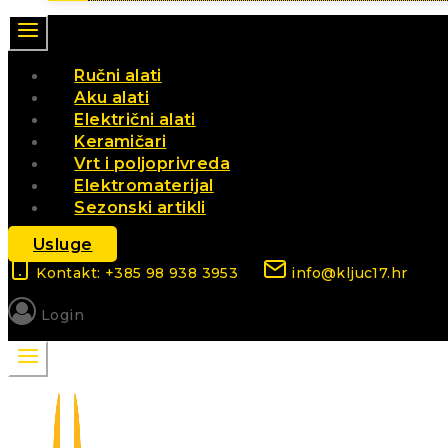
Ručni alati
Aku alati
Električni alati
Keramičari
Vrt i poljoprivreda
Elektromaterijal
Sezonski artikli
Usluge
Kontakt: +385 98 938 3953
info@kljuc17.hr
Login