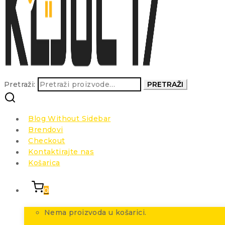
Pretraži:
PRETRAŽI
Blog Without Sidebar
Brendovi
Checkout
Kontaktirajte nas
Košarica
0
Nema proizvoda u košarici.