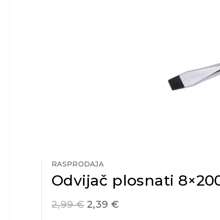
RASPRODAJA
Odvijač plosnati 8×20
2,99
€
2,39
€