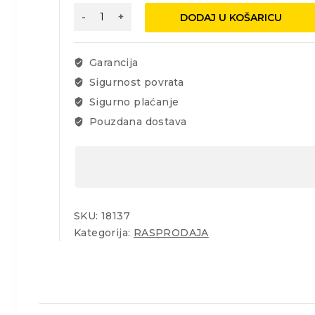
Odvijač
DODAJ U KOŠARICU
plosnati
8x200
Festa
Garancija
količina
Sigurnost povrata
Sigurno plaćanje
Pouzdana dostava
SKU:
18137
Kategorija:
RASPRODAJA