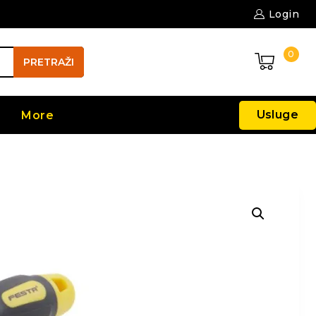
Login
0
PRETRAŽI
Usluge
More