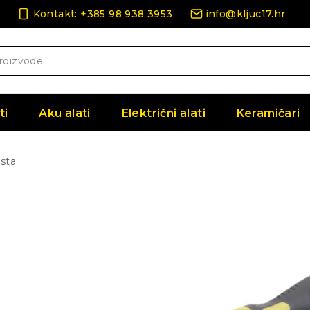
Kontakt: +385 98 938 3953
info@kljuc17.hr
ti
Aku alati
Električni alati
Keramičari
esta