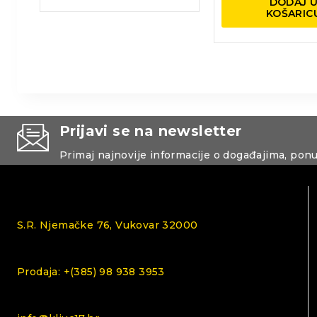
DODAJ 
KOŠARIC
Prijavi se na newsletter
Primaj najnovije informacije o događajima, pon
S.R. Njemačke 76, Vukovar 32000
Prodaja: +(385) 98 938 3953