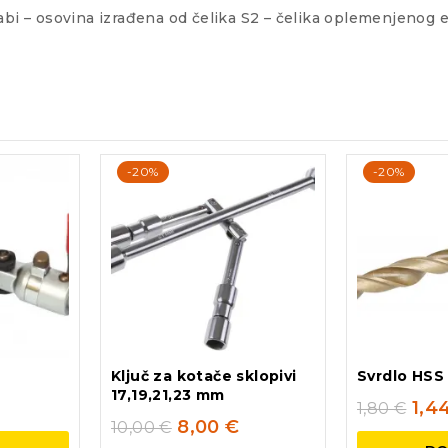
abi – osovina izrađena od čelika S2 – čelika oplemenjenog 
-20%
-20%
Ključ za kotače sklopivi
Svrdlo HSS 
17,19,21,23 mm
1,4
1,80
€
8,00
€
10,00
€