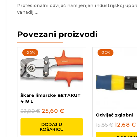
Profesionalni odvijač namijenjen industrijskoj upor
vanadij …
Povezani proizvodi
-20%
-20%
Škare limarske BETAKUT
418 L
25,60
€
32,00
€
Odvijač zglobni
12,68
€
DODAJ U
15,85
€
KOŠARICU