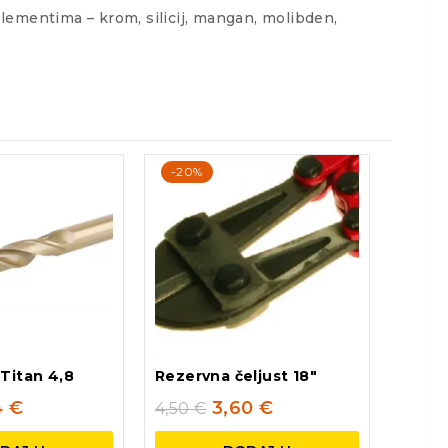
elementima – krom, silicij, mangan, molibden,
-20%
Titan 4,8
Rezervna čeljust 18″
4
€
3,60
€
4,50
€