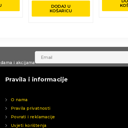
U
DO
U
KO
DODAJ U
KOŠARICU
udama i akcijama
Pravila i informacije
O nama
Pravila privatnosti
Povrati i reklamacije
Uvjeti korištenja