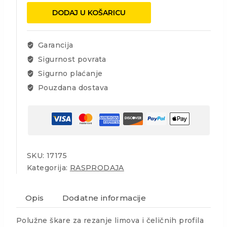
lim
DODAJ U KOŠARICU
150mm
količina
Garancija
Sigurnost povrata
Sigurno plaćanje
Pouzdana dostava
SKU:
17175
Kategorija:
RASPRODAJA
Opis
Dodatne informacije
Polužne škare za rezanje limova i čeličnih profila