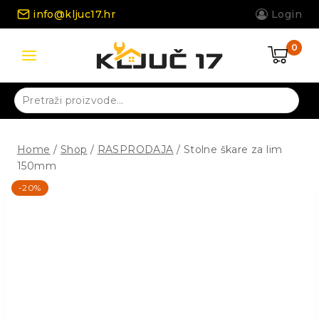
Skip
info@kljuc17.hr
Login
to
content
0
Pretraži:
Home
/
Shop
/
RASPRODAJA
/
Stolne škare za lim
150mm
-20%