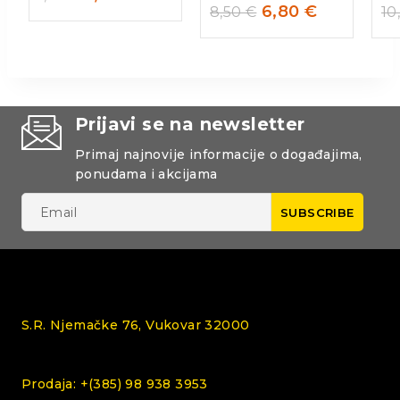
6,80
€
8,50
€
10
Prijavi se na newsletter
Primaj najnovije informacije o događajima,
ponudama i akcijama
S.R. Njemačke 76, Vukovar 32000
Prodaja: +(385) 98 938 3953