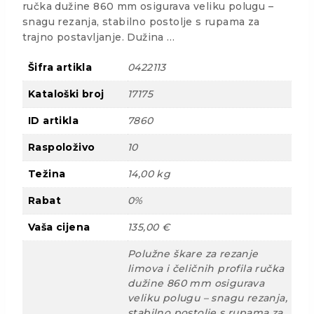
ručka dužine 860 mm osigurava veliku polugu –
snagu rezanja, stabilno postolje s rupama za
trajno postavljanje. Dužina …
Šifra artikla
0422113
Kataloški broj
17175
ID artikla
7860
Raspoloživo
10
Težina
14,00 kg
Rabat
0%
Vaša cijena
135,00 €
Polužne škare za rezanje
limova i čeličnih profila ručka
dužine 860 mm osigurava
veliku polugu – snagu rezanja,
stabilno postolje s rupama za