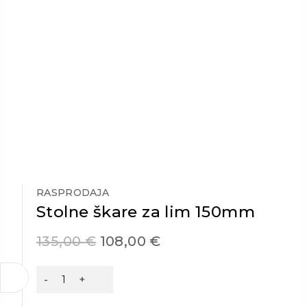
RASPRODAJA
Stolne škare za lim 150mm
135,00
€
108,00
€
Stolne
škare
za