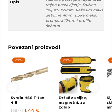
Opis
trajno postavljanje. Dužina
čeljusti 150mm. Reže lim maks.
debljine 4mm, šipke maks.
promjera 10mm i profile
8x8mm
Povezani proizvodi
-20%
-20%
Svrdlo HSS Titan
Držač za vijke,
Kl
4,8
magnetni, za
sk
zglob
m
1,44
€
1,80
€