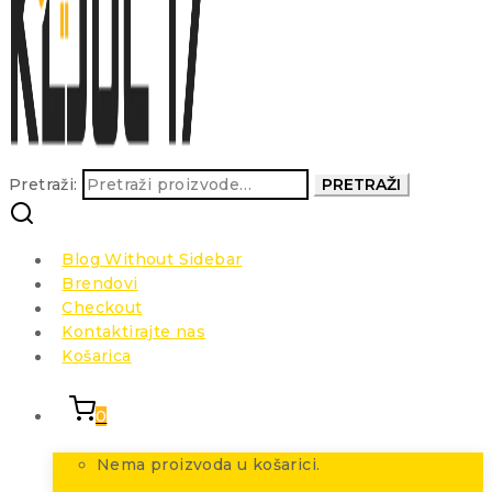
Pretraži:
PRETRAŽI
Blog Without Sidebar
Brendovi
Checkout
Kontaktirajte nas
Košarica
0
Nema proizvoda u košarici.