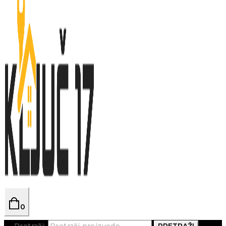
0
Pretraži:
PRETRAŽI