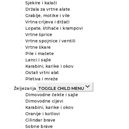
Sjekire i kalači
Držala za vrtne alate
Grablje, motike i vile
Vrtna crijeva i držači
Lopate, štihače i krampovi
Vrtne šprice
Vrtne spojnice i ventili
Vrtne škare
Pile i mačete
Lanci i sajle
Karabini, karike i okov
Ostali vrtni alat
Pletiva i mreže
Željezarija
TOGGLE CHILD MENU
Dimovodne čekte i sajle
Dimovodne cijevi
Karabini, karike i okov
Oranije i kotlovi
Cilindar brave
Sobne brave