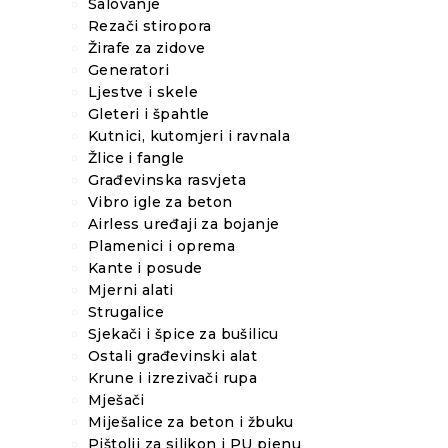
Šalovanje
Rezači stiropora
Žirafe za zidove
Generatori
Ljestve i skele
Gleteri i špahtle
Kutnici, kutomjeri i ravnala
Žlice i fangle
Građevinska rasvjeta
Vibro igle za beton
Airless uređaji za bojanje
Plamenici i oprema
Kante i posude
Mjerni alati
Strugalice
Sjekači i špice za bušilicu
Ostali građevinski alat
Krune i izrezivači rupa
Mješači
Miješalice za beton i žbuku
Pištolji za silikon i PU pjenu