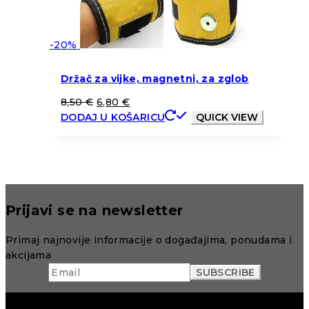
-20%
Držač za vijke, magnetni, za zglob
8,50
€
6,80
€
DODAJ U KOŠARICU
QUICK VIEW
Prijavi se na newsletter
Primaj najnovije informacije o događajima, ponudama i
akcijama