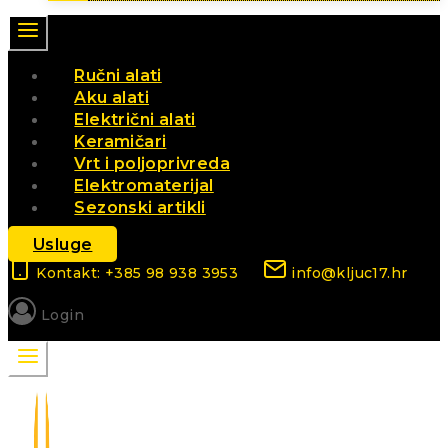
Ručni alati
Aku alati
Električni alati
Keramičari
Vrt i poljoprivreda
Elektromaterijal
Sezonski artikli
Usluge
Kontakt: +385 98 938 3953
info@kljuc17.hr
Login