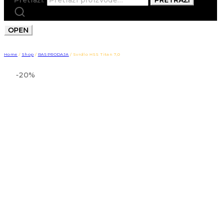
OPEN
Home
/
Shop
/
RASPRODAJA
/
Svrdlo HSS Titan 7,0
-20%