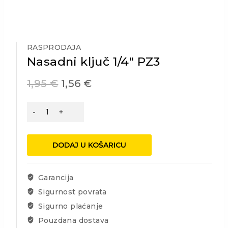
RASPRODAJA
Nasadni ključ 1/4″ PZ3
1,95
€
1,56
€
Nasadni
ključ
1/4"
PZ3
DODAJ U KOŠARICU
količina
Garancija
Sigurnost povrata
Sigurno plaćanje
Pouzdana dostava