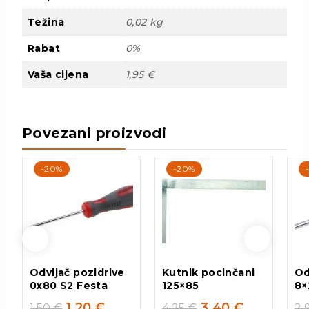
Težina
0,02 kg
Rabat
0%
Vaša cijena
1,95 €
Povezani proizvodi
-20%
-20%
Odvijač pozidrive
Kutnik pocinčani
Od
0x80 S2 Festa
125×85
8×
1,20
€
3,40
€
1,50
€
4,25
€
2,