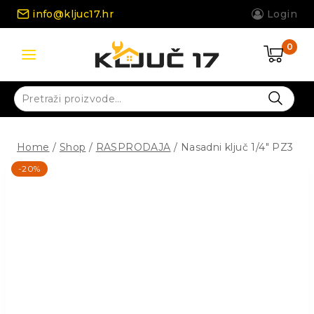
Skip
info@kljuc17.hr
Login
to
content
0
Pretraži:
Home
/
Shop
/
RASPRODAJA
/
Nasadni ključ 1/4″ PZ3
-20%