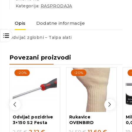
Kategorija:
RASPRODAJA
Opis
Dodatne informacije
Odvijač zglobni – Talpa alati
Povezani proizvodi
-20%
-20%
Odvijač pozidrive
Rukavice
Mi
3×150 S2 Festa
OVENBIRD
0,
2,12
€
11,60
€