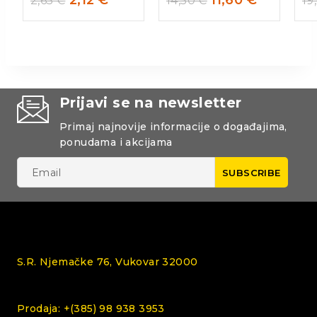
2,65
€
14,50
€
19
Prijavi se na newsletter
Primaj najnovije informacije o događajima,
ponudama i akcijama
S.R. Njemačke 76, Vukovar 32000
Prodaja: +(385) 98 938 3953