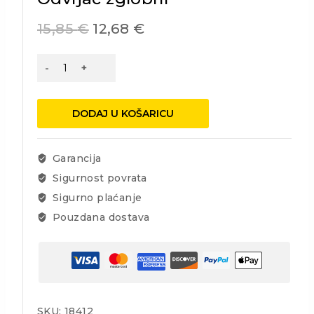
15,85
€
12,68
€
Odvijač
zglobni
količina
DODAJ U KOŠARICU
Garancija
Sigurnost povrata
Sigurno plaćanje
Pouzdana dostava
SKU:
18412