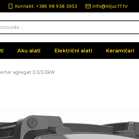
Kontakt: +385 98 938 3953
info@kljuc17.hr
ti
Aku alati
Električni alati
Keramičari
verter agregat 3.0/3.3kW