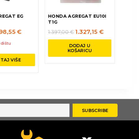
REGAT EG
HONDA AGREGAT EU10I
T1G
198,55
€
1.327,15
€
1.397,00
€
dištu
DODAJ U
KOŠARICU
TAJ VIŠE