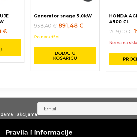
UJE
Generator snage 5,0kW
HONDA AG
kW
4500 CL
891,48
€
938,40
€
8
€
209,00
€
Po narudžbi
Nema na skla
U
U
DODAJ U
KOŠARICU
PROČI
udama i akcijama
Pravila i informacije