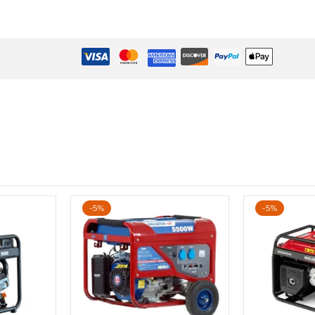
-5%
-5%