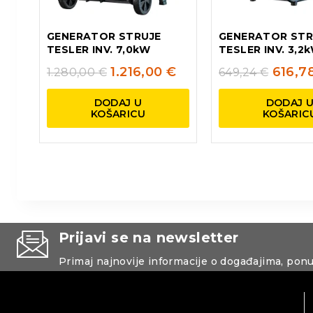
GENERATOR STRUJE
GENERATOR STR
TESLER INV. 7,0kW
TESLER INV. 3,2
1.216,00
€
616,7
1.280,00
€
649,24
€
DODAJ U
DODAJ 
KOŠARICU
KOŠARIC
Prijavi se na newsletter
Primaj najnovije informacije o događajima, pon