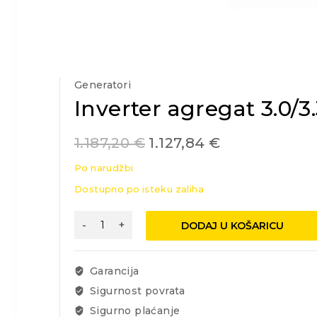
Generatori
Inverter agregat 3.0/
1.187,20
€
1.127,84
€
Po narudžbi
Dostupno po isteku zaliha
Inverter
DODAJ U KOŠARICU
agregat
3.0/3.3kW
količina
Garancija
Sigurnost povrata
Sigurno plaćanje