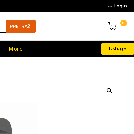
Login
0
PRETRAŽI
Usluge
More