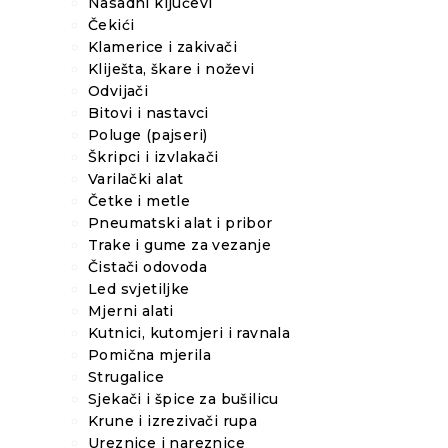
Nasadni ključevi
Čekići
Klamerice i zakivači
Kliješta, škare i noževi
Odvijači
Bitovi i nastavci
Poluge (pajseri)
Škripci i izvlakači
Varilački alat
Četke i metle
Pneumatski alat i pribor
Trake i gume za vezanje
Čistači odovoda
Led svjetiljke
Mjerni alati
Kutnici, kutomjeri i ravnala
Pomična mjerila
Strugalice
Sjekači i špice za bušilicu
Krune i izrezivači rupa
Ureznice i nareznice