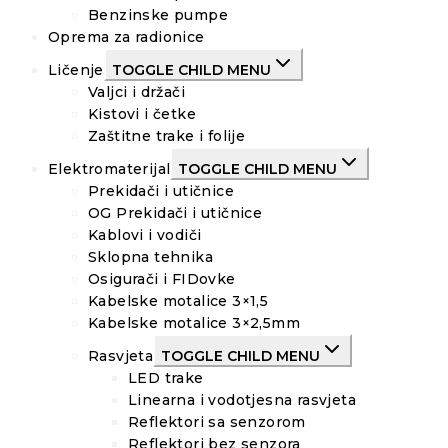
Benzinske pumpe
Oprema za radionice
Ličenje
TOGGLE CHILD MENU
Valjci i držači
Kistovi i četke
Zaštitne trake i folije
Elektromaterijal
TOGGLE CHILD MENU
Prekidači i utičnice
OG Prekidači i utičnice
Kablovi i vodiči
Sklopna tehnika
Osigurači i FIDovke
Kabelske motalice 3×1,5
Kabelske motalice 3×2,5mm
Rasvjeta
TOGGLE CHILD MENU
LED trake
Linearna i vodotjesna rasvjeta
Reflektori sa senzorom
Reflektori bez senzora