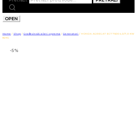
OPEN
Home
/
Shop
/
Građevinski alat i oprema
/
Generatori
/
HONDA AGREGAT ECT 7500 4,0/7,0 KW
82KG
-5%