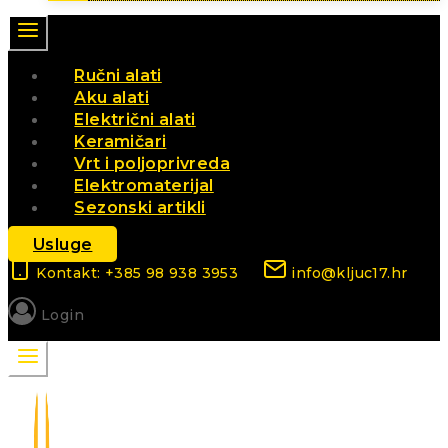
Ručni alati
Aku alati
Električni alati
Keramičari
Vrt i poljoprivreda
Elektromaterijal
Sezonski artikli
Usluge
Kontakt: +385 98 938 3953
info@kljuc17.hr
Login