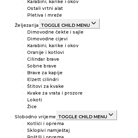
Karabini, karike i okov
Ostali vrtni alat
Pletiva i mreže
Željezarija
TOGGLE CHILD MENU
Dimovodne čekte i sajle
Dimovodne cijevi
Karabini, karike i okov
Oranije i kotlovi
Cilindar brave
Sobne brave
Brave za kapije
Elzett cilindri
Štitovi za kvake
Kvake za vrata i prozore
Lokoti
Žice
Slobodno vrijeme
TOGGLE CHILD MENU
Kotlići i oprema
Sklopivi namještaj
Roštilj i oprema