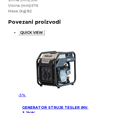
Širina (mm):556
Visina (mm):576
Masa (kg):82
Povezani proizvodi
QUICK VIEW
-5%
GENERATOR STRUJE TESLER INV.
3,2kW