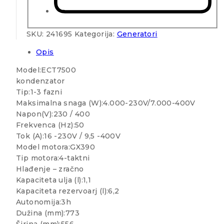
SKU:
241695
Kategorija:
Generatori
Opis
Model:ECT7500
kondenzator
Tip:1-3 fazni
Maksimalna snaga (W):4.000-230V/7.000-400V
Napon(V):230 / 400
Frekvenca (Hz):50
Tok (A):16 -230V / 9,5 -400V
Model motora:GX390
Tip motora:4-taktni
Hlađenje – zračno
Kapaciteta ulja (l):1,1
Kapaciteta rezervoarj (l):6,2
Autonomija:3h
Dužina (mm):773