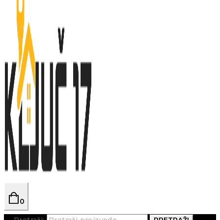
0
Pretraži:
PRETRAŽI