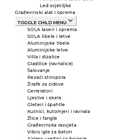
Led svjetiljke
Građevinski alat i oprema
TOGGLE CHILD MENU
SOLA laseri i oprema
SOLA libele i letve
Aluminijske libele
Aluminijske letve
Vitla i dizalice
Gladilice (ravnalice)
Šalovanje
Rezači stiropora
Žirafe za zidove
Generatori
Ljestve i skele
Gleteri i špahtle
Kutnici, kutomjeri i ravnala
Žlice i fangle
Građevinska rasvjeta
Vibro igle za beton
Airless uređaji za bojanje