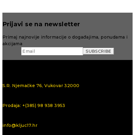
Prijavi se na newsletter
Primaj najnovije informacije o događajima, ponudama i
akcijama
S.R. Njemačke 76, Vukovar 32000
Prodaja: +(385) 98 938 3953
info@kljuc17.hr