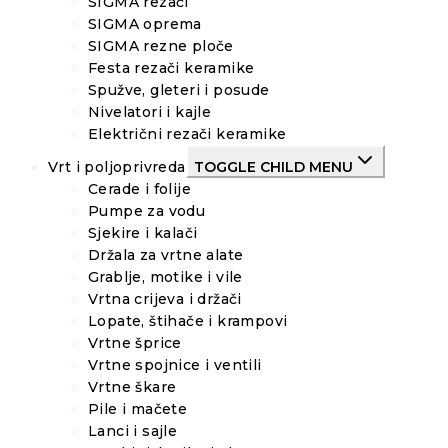
SIGMA rezači
SIGMA oprema
SIGMA rezne ploče
Festa rezači keramike
Spužve, gleteri i posude
Nivelatori i kajle
Električni rezači keramike
Vrt i poljoprivreda
TOGGLE CHILD MENU
Cerade i folije
Pumpe za vodu
Sjekire i kalači
Držala za vrtne alate
Grablje, motike i vile
Vrtna crijeva i držači
Lopate, štihače i krampovi
Vrtne šprice
Vrtne spojnice i ventili
Vrtne škare
Pile i mačete
Lanci i sajle