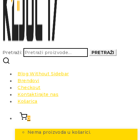
Pretraži:
PRETRAŽI
Blog Without Sidebar
Brendovi
Checkout
Kontaktirajte nas
Košarica
0
Nema proizvoda u košarici.