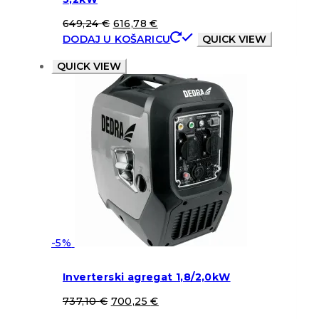
649,24
€
616,78
€
DODAJ U KOŠARICU
QUICK VIEW
QUICK VIEW
-5%
Inverterski agregat 1,8/2,0kW
737,10
€
700,25
€