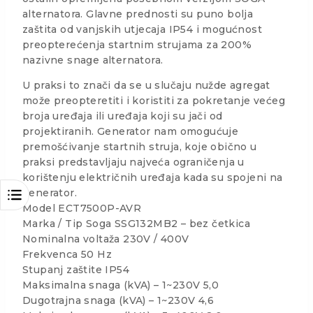
alternatora. Glavne prednosti su puno bolja
zaštita od vanjskih utjecaja IP54 i mogućnost
preopterećenja startnim strujama za 200%
nazivne snage alternatora.
U praksi to znači da se u slučaju nužde agregat
može preopteretiti i koristiti za pokretanje većeg
broja uređaja ili uređaja koji su jači od
projektiranih. Generator nam omogućuje
premošćivanje startnih struja, koje obično u
praksi predstavljaju najveća ograničenja u
korištenju električnih uređaja kada su spojeni na
generator.
Model ECT7500P-AVR
Marka / Tip Soga SSG132MB2 – bez četkica
Nominalna voltaža 230V / 400V
Frekvenca 50 Hz
Stupanj zaštite IP54
Maksimalna snaga (kVA) – 1~230V 5,0
Dugotrajna snaga (kVA) – 1~230V 4,6