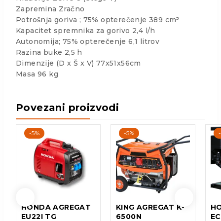
Zapremina Zračno
Potrošnja goriva ; 75% opterečenje 389 cm³
Kapacitet spremnika za gorivo 2,4 l/h
Autonomija; 75% opterečenje 6,1 litrov
Razina buke 2,5 h
Dimenzije (D x Š x V) 77x51x56cm
Masa 96 kg
Povezani proizvodi
-5%
-5%
HONDA AGREGAT
KING AGREGAT K-
H
EU22I TG
6500N
EC