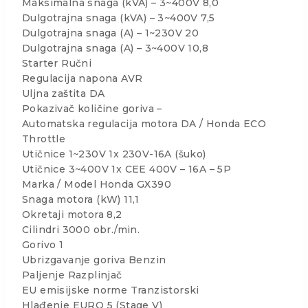
Maksimalna snaga (kVA) – 3~400V 8,0
Dulgotrajna snaga (kVA) – 3~400V 7,5
Dulgotrajna snaga (A) – 1~230V 20
Dulgotrajna snaga (A) – 3~400V 10,8
Starter Ručni
Regulacija napona AVR
Uljna zaštita DA
Pokazivač količine goriva –
Automatska regulacija motora DA / Honda ECO
Throttle
Utičnice 1~230V 1x 230V-16A (šuko)
Utičnice 3~400V 1x CEE 400V – 16A – 5P
Marka / Model Honda GX390
Snaga motora (kW) 11,1
Okretaji motora 8,2
Cilindri 3000 obr./min.
Gorivo 1
Ubrizgavanje goriva Benzin
Paljenje Razplinjač
EU emisijske norme Tranzistorski
Hlađenje EURO 5 (Stage V)