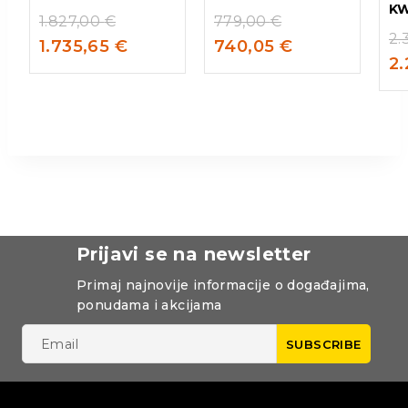
KW
1.827,00
€
779,00
€
2.
1.735,65
€
740,05
€
2
Prijavi se na newsletter
Primaj najnovije informacije o događajima,
ponudama i akcijama