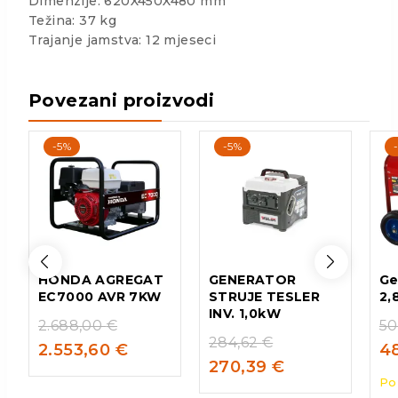
Dimenzije: 620X450X480 mm
Težina: 37 kg
Trajanje jamstva: 12 mjeseci
Povezani proizvodi
-5%
-5%
HONDA AGREGAT
GENERATOR
Ge
EC7000 AVR 7KW
STRUJE TESLER
2,
INV. 1,0kW
2.688,00
€
50
284,62
€
2.553,60
€
4
270,39
€
Po