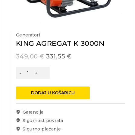
Generatori
KING AGREGAT K-3000N
349,00
€
331,55
€
KING
AGREGAT
K-
3000N
DODAJ U KOŠARICU
količina
Garancija
Sigurnost povrata
Sigurno plaćanje