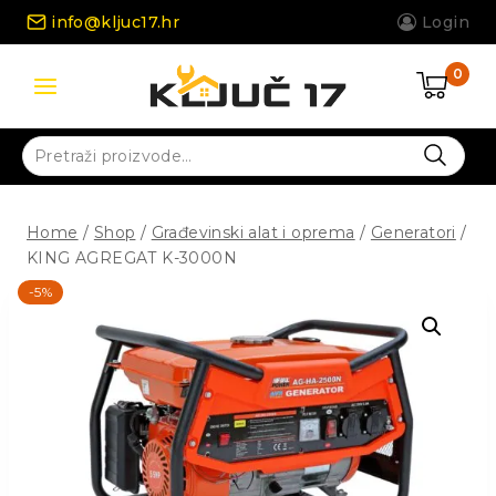
Skip
info@kljuc17.hr
Login
to
content
0
Pretraži:
Home
/
Shop
/
Građevinski alat i oprema
/
Generatori
/
KING AGREGAT K-3000N
-5%