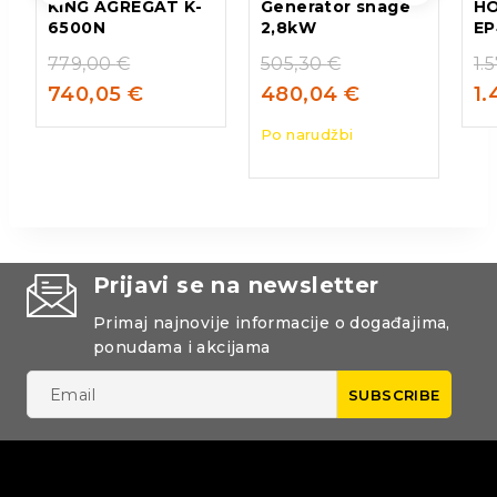
KING AGREGAT K-
Generator snage
H
6500N
2,8kW
EP
779,00
€
505,30
€
1.
740,05
€
480,04
€
1
Po narudžbi
Prijavi se na newsletter
Primaj najnovije informacije o događajima,
ponudama i akcijama