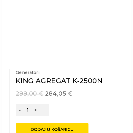
Generatori
KING AGREGAT K-2500N
299,00
€
284,05
€
KING
AGREGAT
K-
2500N
DODAJ U KOŠARICU